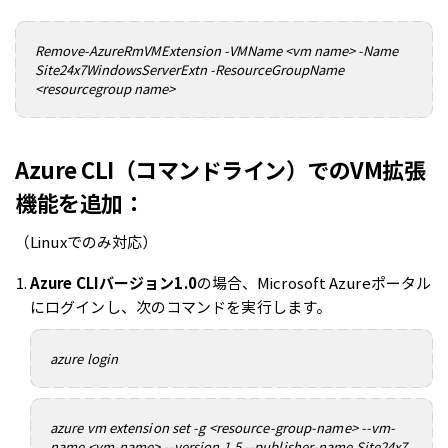
Remove-AzureRmVMExtension -VMName <vm name> -Name
Site24x7WindowsServerExtn -ResourceGroupName
<resourcegroup name>
Azure CLI（コマンドライン）でのVM拡張
機能を追加：
（Linuxでのみ対応）
Azure CLIバージョン1.0
の場合、Microsoft Azureポータル
にログインし、次のコマンドを実行します。
azure login
azure vm extension set -g <resource-group-name> --vm-
name <vm-name> --version 1.5 --publisher-name Site24x7