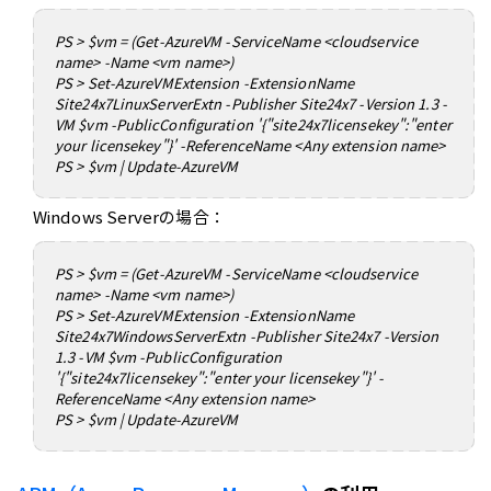
PS > $vm = (Get-AzureVM -ServiceName <cloudservice
name> -Name <vm name>)
PS > Set-AzureVMExtension -ExtensionName
Site24x7LinuxServerExtn -Publisher Site24x7 -Version 1.3 -
VM $vm -PublicConfiguration '{"site24x7licensekey":"enter
your licensekey"}' -ReferenceName <Any extension name>
PS > $vm | Update-AzureVM
Windows Serverの場合：
PS > $vm = (Get-AzureVM -ServiceName <cloudservice
name> -Name <vm name>)
PS > Set-AzureVMExtension -ExtensionName
Site24x7WindowsServerExtn -Publisher Site24x7 -Version
1.3 -VM $vm -PublicConfiguration
'{"site24x7licensekey":"enter your licensekey"}' -
ReferenceName <Any extension name>
PS > $vm | Update-AzureVM