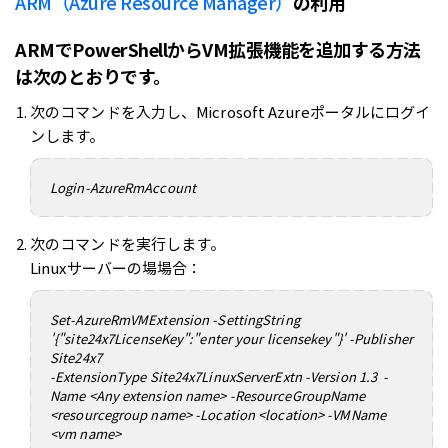
ARM（Azure Resource Manager）
の利用
ARMでPowerShellからVM拡張機能を追加する方法
は次のとおりです。
次のコマンドを入力し、Microsoft Azureポータルにログイ
ンします。
Login-AzureRmAccount
次のコマンドを実行します。
Linuxサーバーの場場合：
Set-AzureRmVMExtension -SettingString
'{"site24x7LicenseKey":"enter your licensekey"}' -Publisher
Site24x7
-ExtensionType Site24x7LinuxServerExtn -Version 1.3 -
Name <Any extension name> -ResourceGroupName
<resourcegroup name> -Location <location> -VMName
<vm name>