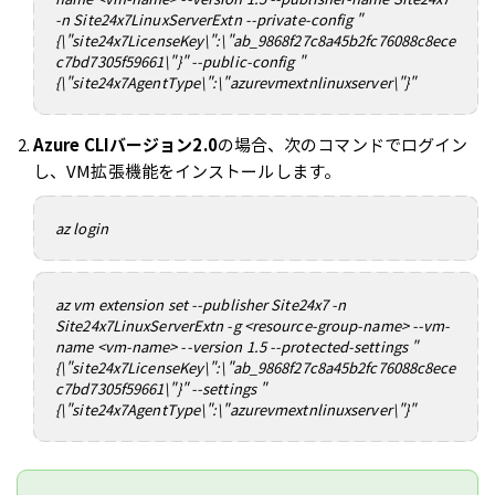
-n Site24x7LinuxServerExtn --private-config "
{\"site24x7LicenseKey\":\"ab_9868f27c8a45b2fc76088c8ece
c7bd7305f59661\"}" --public-config "
{\"site24x7AgentType\":\"azurevmextnlinuxserver\"}"
Azure CLIバージョン2.0
の場合、次のコマンドでログイン
し、VM拡張機能をインストールします。
az login
az vm extension set --publisher Site24x7 -n
Site24x7LinuxServerExtn -g <resource-group-name> --vm-
name <vm-name> --version 1.5 --protected-settings "
{\"site24x7LicenseKey\":\"ab_9868f27c8a45b2fc76088c8ece
c7bd7305f59661\"}" --settings "
{\"site24x7AgentType\":\"azurevmextnlinuxserver\"}"