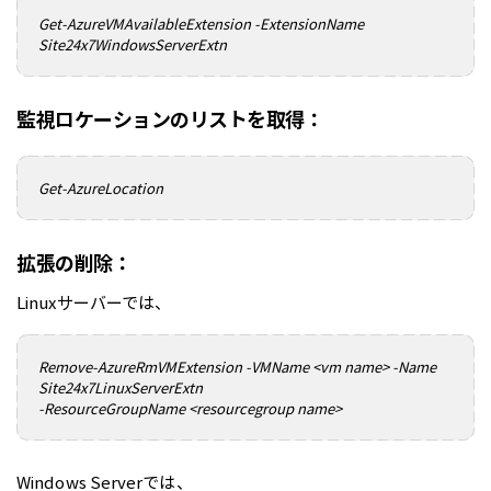
Get-AzureVMAvailableExtension -ExtensionName
Site24x7WindowsServerExtn
監視ロケーションのリストを取得：
Get-AzureLocation
拡張の削除：
Linuxサーバーでは、
Remove-AzureRmVMExtension -VMName <vm name> -Name
Site24x7LinuxServerExtn
-ResourceGroupName <resourcegroup name>
Windows Serverでは、