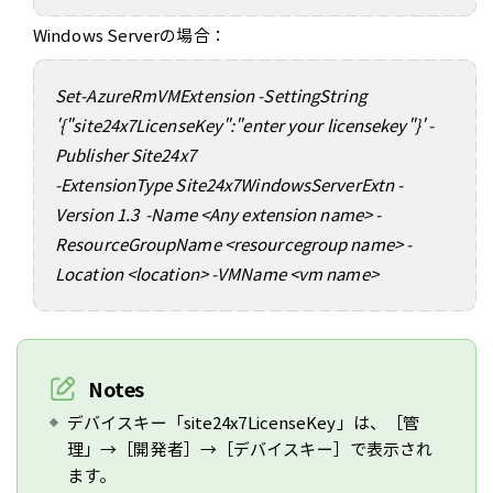
Windows Serverの場合：
Set-AzureRmVMExtension -SettingString
'{"site24x7LicenseKey":"enter your licensekey"}' -
Publisher Site24x7
-ExtensionType Site24x7WindowsServerExtn -
Version 1.3 -Name <Any extension name> -
ResourceGroupName <resourcegroup name> -
Location <location> -VMName <vm name>
Notes
デバイスキー「site24x7LicenseKey」は、［管
理」→［開発者］→［デバイスキー］で表示され
ます。