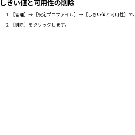
しきい値と可用性の削除
［管理］→［設定プロファイル］→［しきい値と可用性］で
［削除］をクリックします。