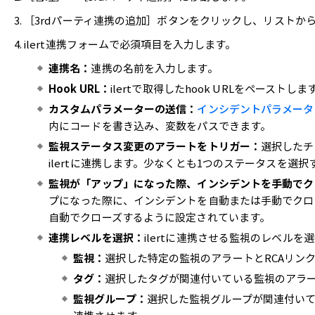
［3rdパーティ連携の追加］ボタンをクリックし、リストから［
ilert連携フォームで必須項目を入力します。
連携名：
連携の名前を入力します。
Hook URL：
ilertで取得したhook URLをペーストしま
カスタムパラメーターの送信：
インシデントパラメータ
内にコードを書き込み、変数をパスできます。
監視ステータス変更のアラートをトリガー：
選択したチ
ilertに連携します。少なくとも1つのステータスを選
監視が「アップ」になった際、インシデントを手動でク
プになった際に、インシデントを自動または手動でクロ
自動でクローズするように設定されています。
連携レベルを選択：
ilertに連携させる監視のレベル
監視：
選択した特定の監視のアラートとRCAリンクを
タグ：
選択したタグが関連付いている監視のアラート
監視グループ：
選択した監視グループが関連付いてい