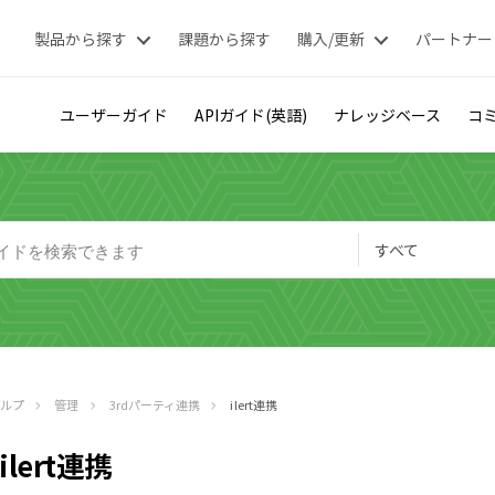
製品から探す
課題から探す
購入/更新
パートナー
ユーザーガイド
APIガイド(英語)
ナレッジベース
コミ
すべて
ヘルプ
管理
3rdパーティ連携
ilert連携
ilert連携