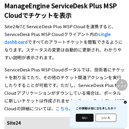
ManageEngine ServiceDesk Plus MSP
Cloudでチケットを表示
Site24x7とServiceDesk Plus MSP Cloudを連携すると、
ServiceDesk Plus MSP Cloudクライアント内の
single
dashboard
ですべてのアラートチケットを閲覧できるように
なります。ステータスの変更は自動的に更新され、わかりや
すい説明が表示されます。
ServiceDesk Plus MSP Cloudポータルでは、技術者にチケッ
トを割り当てたり、その他のチケット関連アクションを実行
したりすることが可能です。ただし、ServiceDesk Plus MSP
トップ
Cloudアプリケーションがダウンしている場合は、ポータル
に新しいチケットは作成されません。ServiceDesk Plus MSP
Cloudの詳細については、
こちら
よりご参照いただけます。
この情報は役に立ちましたか？
はい
いいえ
Site24