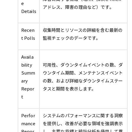
e
アドレス、障害の理由など）です。
Details
Recen
収集時間とリソースの詳細を含む最新の
t Polls
監視チェックのデータです。
Availa
bility
可用性、ダウンタイムイベントの数、ダ
Summ
ウンタイム期間、メンテナンスイベント
ary
の数、および詳細なダウンタイムステー
Repor
タスと期間を表示します。
t
Perfor
システムのパフォーマンスに関する洞察
mance
を提供し、改善が必要な領域を強調表示
Repor
し、主要な指標と統計分析を使用して異