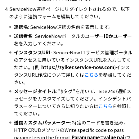
ServiceNow連携ページにリダイレクトされるので、以下
のように連携フォームを編集してください。
連携名
: ServiceNow連携の名前を表示します。
送信者名
: ServiceNowポータルの
ユーザーIDかユーザー
名
を入力してください。
インスタンスURL
: ServiceNow ITサービス管理ポータル
のアクセスに用いているインスタンスURLを入力してく
ださい。(例:
https://zylker.service-now.com
)インス
タンスURL作成について詳しくは
こちら
を参照してくだ
さい。
メッセージタイトル
:
"$タグ"を用いて、Site24x7通知メ
ッセージをカスタマイズしてください。インシデントパ
ラメーターについてさらに知りたい方は
こちら
を参照し
てください。
送信カスタムパラメーター
: 特定のコードを書き込み、
HTTP CRUDメソッドのWrite specific code to pass
parameters in the format
Param name=value pair
フ