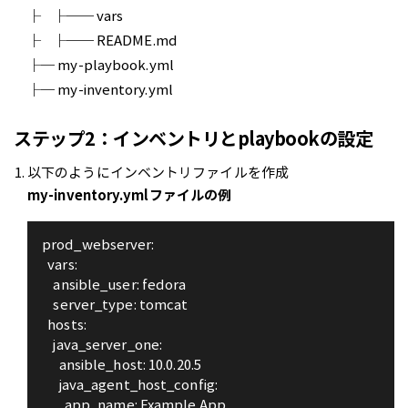
├ ├── vars
├ ├── README.md
├─ my-playbook.yml
├─ my-inventory.yml
ステップ2：インベントリとplaybookの設定
以下のようにインベントリファイルを作成
my-inventory.ymlファイルの例
prod_webserver:
  vars:
    ansible_user: fedora
    server_type: tomcat
  hosts:
    java_server_one:
      ansible_host: 10.0.20.5
      java_agent_host_config:
        app_name: Example App