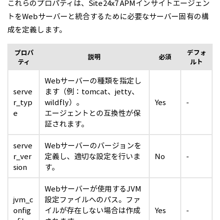
これらのプロパティは、Site24x7 APMインサイトエージェン
トをWebサーバーと統合するために必要なサーバー固有の構
成を定義します。
プロパ
デフォ
説明
必須
ティ
ルト
Webサーバーの種類を指定し
serve
ます（例：tomcat、jetty、
r_typ
wildfly）。
Yes
-
e
エージェントとの互換性が保
証されます。
serve
Webサーバーのバージョンを
r_ver
定義し、適切な設定を行いま
No
-
sion
す。
Webサーバーが使用するJVM
jvm_c
設定ファイルへのパス。ファ
onfig
イルが存在しない場合は作成
Yes
-