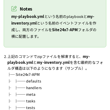
Notes
my-playbook.yml
という名前のplaybookと
my-
inventory.yml
という名前のイベントファイルを作
成し、両方のファイルを
Site24x7-APM
フォルダの
横に配置します。
上記のコマンドでzipファイルを解凍すると、
my-
playbook.yml
と
my-inventory.yml
を含む最終的なフォ
ルダ構造は以下のようになります（サンプル）。
├─ Site24x7-APM
├ ├── defaults
├ ├── handlers
├ ├── meta
├ ├── tasks
├ ├── tests