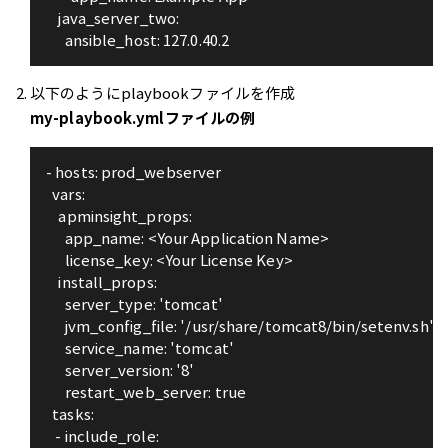
    java_server_two:
      ansible_host: 127.0.40.2
以下のようにplaybookファイルを作成
my-playbook.ymlファイルの例
- hosts: prod_webserver
  vars:
    apminsight_props:
      app_name: <Your Application Name>
      license_key: <Your License Key>
    install_props:
      server_type: 'tomcat'
      jvm_config_file: '/usr/share/tomcat8/bin/setenv.sh'
      service_name: 'tomcat'
      server_version: '8'
      restart_web_server: true
  tasks:
   - include_role: