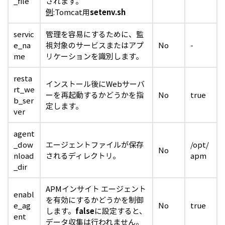
_file
されます。
例
:Tomcat用
setenv.sh
servic
管理を容易にするために、監
e_na
視対象のサービスまたはアプ
No
-
me
リケーションを識別します。
resta
インストール後にWebサーバ
rt_we
ーを再起動するかどうかを指
No
true
b_ser
定します。
ver
agent
_dow
エージェントファイルが保存
/opt/
No
nload
されるディレクトリ。
apm
_dir
APMインサイト エージェント
enabl
を有効にするかどうかを制御
e_ag
No
true
します。
false
に設定すると、
ent
データ収集は行われません。