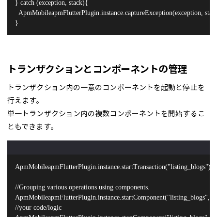
} catch (exception, stack){

  ApmMobileapmFlutterPlugin.instance.captureException(exception, stack
}
トランザクションとコンポーネントの管理
トランザクション内の一意のコンポーネントを起動と停止を
行えます。
単一トランザクション内の複数コンポーネントを開始するこ
ともできます。
ApmMobileapmFlutterPlugin.instance.startTransaction("listing_blogs");

//Grouping various operations using components.

ApmMobileapmFlutterPlugin.instance.startComponent("listing_blogs", "ht
//your code/logic
