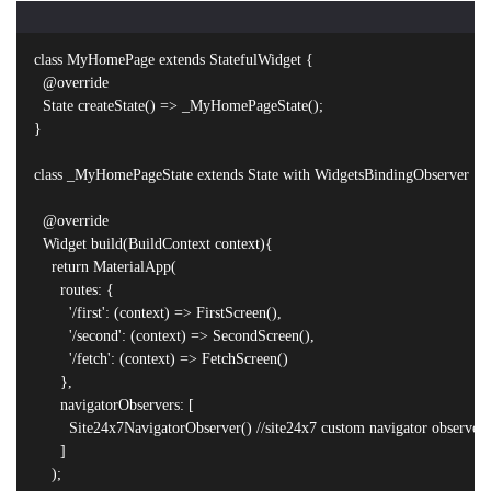
class MyHomePage extends StatefulWidget {

  @override

  State
 createState() => _MyHomePageState();

}

class _MyHomePageState extends State
 with WidgetsBindingObserver {

  @override

  Widget build(BuildContext context){

    return MaterialApp(

      routes: {

        '/first': (context) => FirstScreen(),

        '/second': (context) => SecondScreen(),

        '/fetch': (context) => FetchScreen()

      },

      navigatorObservers: [

        Site24x7NavigatorObserver() //site24x7 custom navigator observer

      ]

    );
