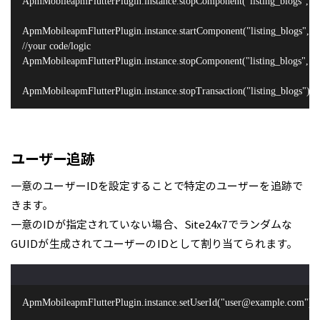
ApmMobileapmFlutterPlugin.instance.stopComponent("listing_blogs", "ht
ApmMobileapmFlutterPlugin.instance.startComponent("listing_blogs", "v
//your code/logic

ApmMobileapmFlutterPlugin.instance.stopComponent("listing_blogs", "v
ApmMobileapmFlutterPlugin.instance.stopTransaction("listing_blogs");
ユーザー追跡
一意のユーザーIDを設定することで特定のユーザーを追跡で
きます。
一意のIDが指定されていない場合、Site24x7でランダムな
GUIDが生成されてユーザーのIDとして割り当てられます。
ApmMobileapmFlutterPlugin.instance.setUserId("user@example.com");