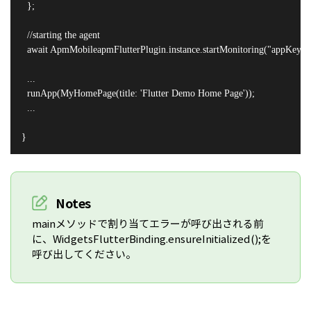
  };

  //starting the agent

  await ApmMobileapmFlutterPlugin.instance.startMonitoring("appKey", up
  ...

  runApp(MyHomePage(title: 'Flutter Demo Home Page'));

  ...

}
Notes
mainメソッドで割り当てエラーが呼び出される前
に、WidgetsFlutterBinding.ensureInitialized();を
呼び出してください。