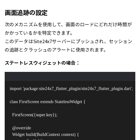
画面追跡の設定
次のメカニズムを使用して、画面のロードにどれだけ時間が
かかっているかを特定できます。
このデータはSite24x7サーバーにプッシュされ、セッション
の追跡とクラッシュのアラートに使用されます。
ステートレスウィジェットの場合：
import 'package:site24x7_flutter_plugin/site24x7_flutter_plugin.dart';

class FirstScreen extends StatelessWidget {

  FirstScreen({super.key});

  @override

  Widget build(BuildContext context) {
