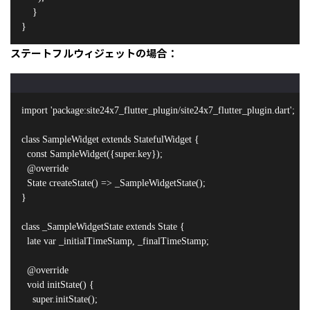
    }

}
ステートフルウィジェットの場合：
import 'package:site24x7_flutter_plugin/site24x7_flutter_plugin.dart';

class SampleWidget extends StatefulWidget {

  const SampleWidget({super.key});

  @override

  State
 createState() => _SampleWidgetState();

}

class _SampleWidgetState extends State
 {

  late var _initialTimeStamp, _finalTimeStamp;

  @override

  void initState() {

    super.initState();
