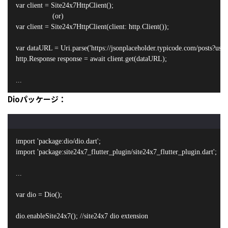
var client = Site24x7HttpClient();

                  (or)

var client = Site24x7HttpClient(client: http.Client());

var dataURL = Uri.parse('https://jsonplaceholder.typicode.com/posts?user
http.Response response = await client.get(dataURL);

...
Dioパッケージ：
import 'package:dio/dio.dart';

import 'package:site24x7_flutter_plugin/site24x7_flutter_plugin.dart';

...

var dio = Dio();

dio.enableSite24x7(); //site24x7 dio extension
