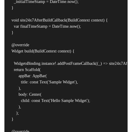
    _initialTimeStamp = DateTime.now();

  }

  void site24x7AfterBuildCallback(BuildContext context) {

    var finalTimeStamp = DateTime.now();

  }

  @override

  Widget build(BuildContext context) {

    WidgetsBinding.instance!.addPostFrameCallback((_) => site24x7AfterB
    return Scaffold(

        appBar: AppBar(

          title: const Text('Sample Widget'),

        ),

        body: Center(

          child: const Text('Hello Sample Widget');

        ),

      );

  }

  @override
