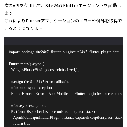
次のAPIを使用して、Site24x7 Flutterエージェントを起動し
ます。
これによりFlutterアプリケーションのエラーや例外を取得で
きるようになります。
import 'package:site24x7_flutter_plugin/site24x7_flutter_plugin.dart';

Future
 main() async {

  WidgetsFlutterBinding.ensureInitialized();

  //assign the Site24x7 error callbacks

  //for non-async exceptions

  FlutterError.onError = ApmMobileapmFlutterPlugin.instance.captureFlut
  //for async exceptions

  PlatformDispatcher.instance.onError = (error, stack) {

    ApmMobileapmFlutterPlugin.instance.captureException(error, stack, fal
    return true;
