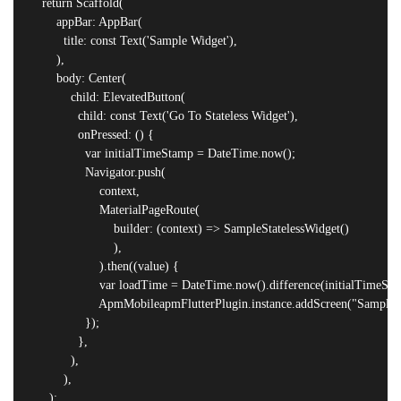
    return Scaffold(

        appBar: AppBar(

          title: const Text('Sample Widget'),

        ),

        body: Center(

            child: ElevatedButton(

              child: const Text('Go To Stateless Widget'),

              onPressed: () {

                var initialTimeStamp = DateTime.now();

                Navigator.push(

                    context, 

                    MaterialPageRoute(

                        builder: (context) => SampleStatelessWidget()

                        ),

                    ).then((value) {

                    var loadTime = DateTime.now().difference(initialTimeSta
                    ApmMobileapmFlutterPlugin.instance.addScreen("Sample
                });

              },

            ),

          ),

      );
