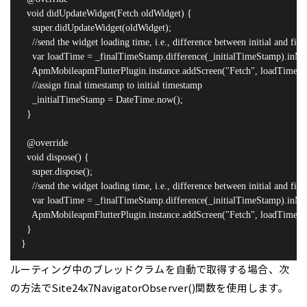
  void didUpdateWidget(Fetch oldWidget) {

    super.didUpdateWidget(oldWidget);

    //send the widget loading time, i.e., difference between initial and fi
    var loadTime = _finalTimeStamp.difference(_initialTimeStamp).inMill
    ApmMobileapmFlutterPlugin.instance.addScreen("Fetch", loadTime.toD
    //assign final timestamp to initial timestamp

    _initialTimeStamp = DateTime.now();

  }

  @override

  void dispose() {

    super.dispose();

    //send the widget loading time, i.e., difference between initial and fi
    var loadTime = _finalTimeStamp.difference(_initialTimeStamp).inMill
    ApmMobileapmFlutterPlugin.instance.addScreen("Fetch", loadTime.toD
  }

}
ルーティング中のブレッドクラムを自動で取得する場合、次
の方法でSite24x7NavigatorObserver()関数を使用します。