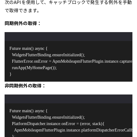
次のAPIを使用して、キャッチブロックで発生する例外を手動
で取得できます。
同期例外の取得：
Future
 main() async {

  WidgetsFlutterBinding.ensureInitialized();

  FlutterError.onError = ApmMobileapmFlutterPlugin.instance.captureFlut
  runApp(MyHomePage());

}
非同期例外の取得：
Future
 main() async {

  WidgetsFlutterBinding.ensureInitialized();

  PlatformDispatcher.instance.onError = (error, stack){

    ApmMobileapmFlutterPlugin.instance.platformDispatcherErrorCallback(e
  };
