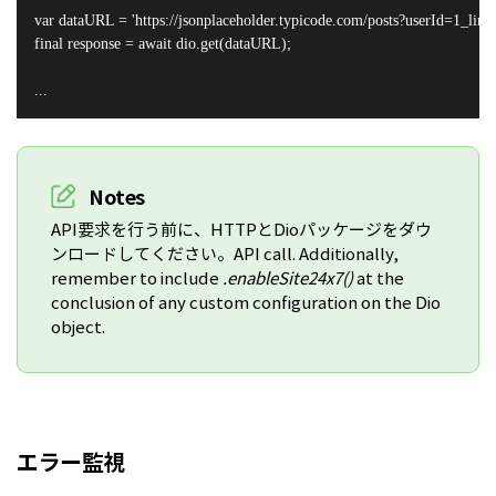
var dataURL = 'https://jsonplaceholder.typicode.com/posts?userId=1_limit
final response = await dio.get(dataURL);

...
Notes
API要求を行う前に、HTTPとDioパッケージをダウ
ンロードしてください。API call. Additionally,
remember to include
.enableSite24x7()
at the
conclusion of any custom configuration on the Dio
object.
エラー監視