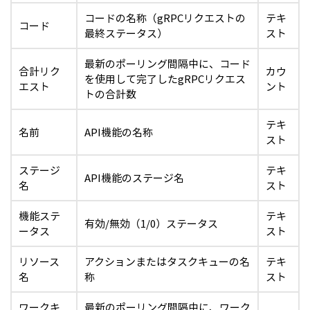
コードの名称（gRPCリクエストの
テキ
コード
最終ステータス）
スト
最新のポーリング間隔中に、コード
合計リク
カウ
を使用して完了したgRPCリクエス
エスト
ント
トの合計数
テキ
名前
API機能の名称
スト
ステージ
テキ
API機能のステージ名
名
スト
機能ステ
テキ
有効/無効（1/0）ステータス
ータス
スト
リソース
アクションまたはタスクキューの名
テキ
名
称
スト
ワークキ
最新のポーリング間隔中に、ワーク