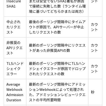
Insecure
または安全でないSHA1署名が原因
ント
SHA1
で接続に失敗した数（ランタイム環
境に基づいてどちらかまたは両方）
中止され
最後のポーリング間隔中にタイムア
カウ
たリクエ
ウトが原因で、APIサーバーが中止
ント
スト
したリクエストの数
非推奨の
最新のポーリング間隔中にリクエス
カウ
APIリクエ
トがあった非推奨APIの数
ント
スト
TLSハンド
最新のポーリング間隔中にTLSハン
カウ
シェイク
ドシェイクエラーが原因でドロップ
ント
エラー
されたリクエストの数
Average
最新のポーリング間隔中にアドミッ
Webhook
ションWebhookによって処理され
秒
Admission
た、アドミッションレビューリクエ
Duration
ストの平均所要時間