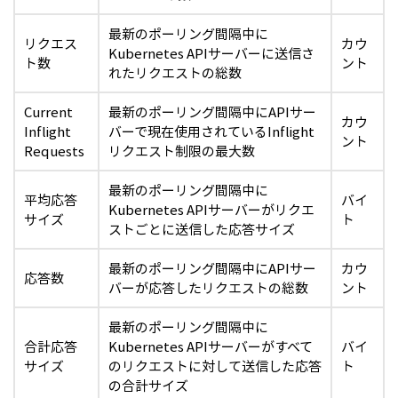
最新のポーリング間隔中に
リクエス
カウ
Kubernetes APIサーバーに送信さ
ト数
ント
れたリクエストの総数
Current
最新のポーリング間隔中にAPIサー
カウ
Inflight
バーで現在使用されているInflight
ント
Requests
リクエスト制限の最大数
最新のポーリング間隔中に
平均応答
バイ
Kubernetes APIサーバーがリクエ
サイズ
ト
ストごとに送信した応答サイズ
最新のポーリング間隔中にAPIサー
カウ
応答数
バーが応答したリクエストの総数
ント
最新のポーリング間隔中に
合計応答
Kubernetes APIサーバーがすべて
バイ
サイズ
のリクエストに対して送信した応答
ト
の合計サイズ