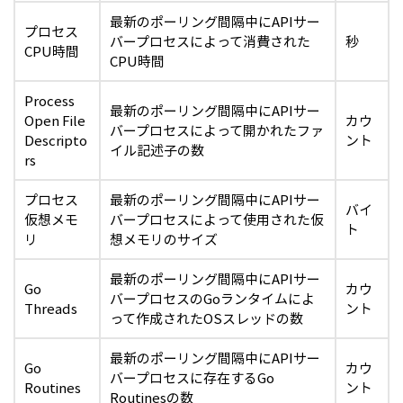
最新のポーリング間隔中にAPIサー
プロセス
バープロセスによって消費された
秒
CPU時間
CPU時間
Process
最新のポーリング間隔中にAPIサー
Open File
カウ
バープロセスによって開かれたファ
Descripto
ント
イル記述子の数
rs
プロセス
最新のポーリング間隔中にAPIサー
バイ
仮想メモ
バープロセスによって使用された仮
ト
リ
想メモリのサイズ
最新のポーリング間隔中にAPIサー
Go
カウ
バープロセスのGoランタイムによ
Threads
ント
って作成されたOSスレッドの数
最新のポーリング間隔中にAPIサー
Go
カウ
バープロセスに存在するGo
Routines
ント
Routinesの数