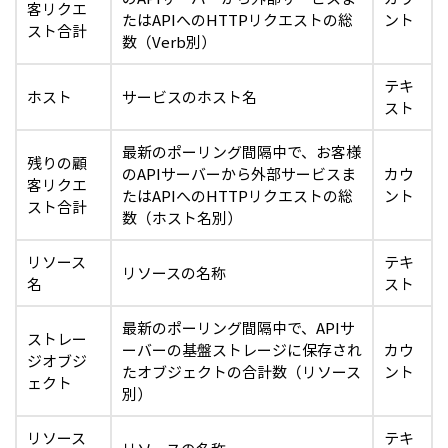
客リクエ
たはAPIへのHTTPリクエストの総
ント
スト合計
数（Verb別）
テキ
ホスト
サービスのホスト名
スト
最新のポーリング間隔中で、お客様
残りの顧
のAPIサーバーから外部サービスま
カウ
客リクエ
たはAPIへのHTTPリクエストの総
ント
スト合計
数（ホスト名別）
リソース
テキ
リソースの名称
名
スト
最新のポーリング間隔中で、APIサ
ストレー
ーバーの基盤ストレージに保存され
カウ
ジオブジ
たオブジェクトの合計数（リソース
ント
ェクト
別）
リソース
テキ