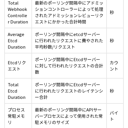
Total
最新のポーリング間隔中にアドミッ
Webhook
ションコントローラーによって処理
秒
Controlle
されたアドミッションレビューリク
r Duration
エストにかかった合計時間
Average
ポーリング間隔中にetcdサーバー
Etcd
に行われたリクエストに費やされた
秒
Duration
平均秒数/リクエスト
ポーリング間隔中にEtcdサーバー
Etcdリク
カウ
に対して行われたリクエストの合計
エスト
ント
数
Total
ポーリング間隔中にEtcdサーバー
Etcd
に行われたリクエストのレイテンシ
秒
Duration
ー合計
プロセス
最新のポーリング間隔中にAPIサー
バイ
常駐メモ
バープロセスによって使用された常
ト
リ
駐メモリのサイズ