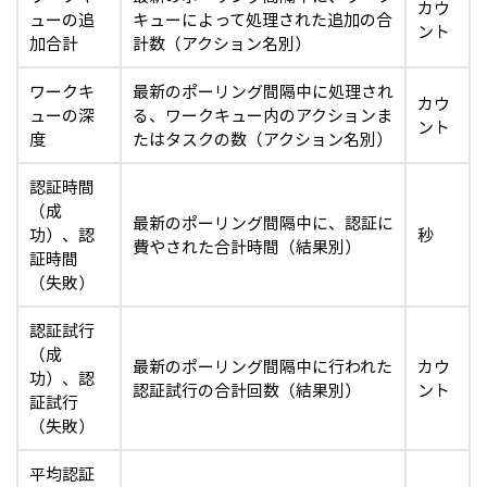
カウ
ューの追
キューによって処理された追加の合
ント
加合計
計数（アクション名別）
ワークキ
最新のポーリング間隔中に処理され
カウ
ューの深
る、ワークキュー内のアクションま
ント
度
たはタスクの数（アクション名別）
認証時間
（成
最新のポーリング間隔中に、認証に
功）、認
秒
費やされた合計時間（結果別）
証時間
（失敗）
認証試行
（成
最新のポーリング間隔中に行われた
カウ
功）、認
認証試行の合計回数（結果別）
ント
証試行
（失敗）
平均認証