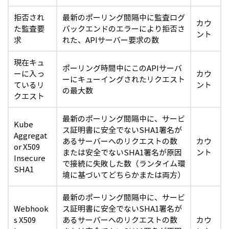
拒否され
最新のポーリング間隔中に監査ログ
カウ
た監査要
バックエンドのエラーにより拒否さ
ント
求
れた、APIサーバー要求の数
現在キュ
ポーリング時間中にこのAPIサーバ
ーに入っ
カウ
ーにキューイングされたリクエスト
ているリ
ント
の最大数
クエスト
最新のポーリング間隔中に、サービ
Kube
ス証明書に安全でないSHA1署名が
Aggregat
あるサーバーへのリクエストの数
カウ
or X509
または安全でないSHA1署名が原因
ント
Insecure
で接続に失敗した数（ランタイム環
SHA1
境に基づいてどちらかまたは両方）
最新のポーリング間隔中に、サービ
Webhook
ス証明書に安全でないSHA1署名が
s X509
あるサーバーへのリクエストの数
カウ