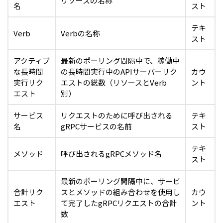
リソースの名称
名
スト
テキ
Verb
Verbの名称
スト
アクティブ
最新のポーリング間隔中で、稼働中
な長時間
の長時間実行中のAPIサーバーリク
カウ
実行リク
エストの総数（リソースとVerb
ント
エスト
別）
サービス
リクエストのために呼び出される
テキ
名
gRPCサービスの名前
スト
テキ
メソッド
呼び出されるgRPCメソッド名
スト
最新のポーリング間隔中に、サービ
合計リク
スとメソッドの組み合わせを使用し
カウ
エスト
て完了したgRPCリクエストの合計
ント
数