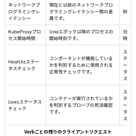
ネットワークプ
現在と以前のネットワークプロ
ログラミングレ
グラミングレイテンシー間の差
秒
イテンシー
異です。
KubeProxyプロ
Unixエポック以降のプロセスの
日
セス開始時間
開始時刻です。
時
ス
コンポーネントが機能している
テ
Healthzステー
かを判別するために使用される
ー
タスチェック
正常性チェックです。
タ
ス
ス
コンテナーが実行されているか
テ
Livezステータス
を判別するプローブの死活確認
ー
チェック
です。
タ
ス
Verbごとの残りのクライアントリクエスト