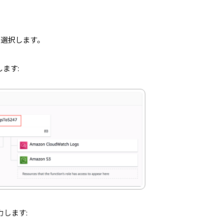
。
を選択します。
ます:
します: