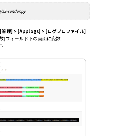
/s3-sender.py
[管理] > [Applogs] > [ログプロファイル]
数]フィールド下の画面に変数
す。