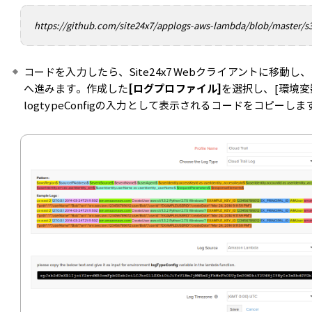
https://github.com/site24x7/applogs-aws-lambda/blob/master/s3
コードを入力したら、Site24x7 Webクライアントに移動し、
へ進みます。作成した
[ログプロファイル]
を選択し、[環境変
logtypeConfigの入力として表示されるコードをコピーしま