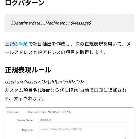
ログパターン
$Datetime:date$ $MachineIp$ : $Message$
上記の手順
で項目抽出を作成し、次の正規表現を用いて、メ
ールアドレスとIPアドレスの項目を取得します。
正規表現ルール
User\s<(?<User>.*)>\sIP\s<(?<IP>.*?)>
カスタム項目名(
User
ならびに
IP
)が自動で画面に追加され
て、表示されます。