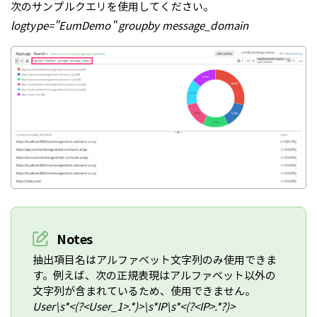
次のサンプルクエリを使用してください。
logtype="EumDemo" groupby message_domain
Notes
抽出項目名はアルファベット文字列のみ使用できま
す。例えば、次の正規表現はアルファベット以外の
文字列が含まれているため、使用できません。
User\s*<(?<User_1>.*)>\s*IP\s*<(?<IP>.*?)>