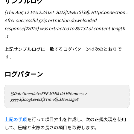
サンプルログ
[Thu Aug 12 14:52:23 IST 2022|DEBUG|39]: HttpConnection :
After successful gzip extraction downloaded
response(22015) was extracted to 80132 of content-length
-1
上記サンプルログに一致するログパターンは次のとおりで
す。
ログパターン
[$Datetime:date:EEE MMM dd HH:mm:ss z
yyyy$|$LogLevel$|$Time$]:$Message$
上記の手順
を行って項目抽出を作成し、次の正規表現を使用
して、圧縮と実際の長さの項目を取得します。