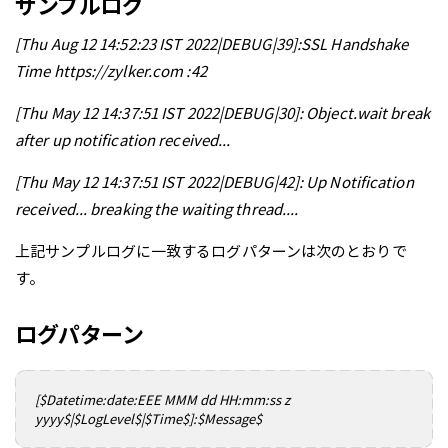
サンプルログ
[Thu Aug 12 14:52:23 IST 2022|DEBUG|39]:SSL Handshake
Time https://zylker.com :42
[Thu May 12 14:37:51 IST 2022|DEBUG|30]: Object.wait break
after up notification received...
[Thu May 12 14:37:51 IST 2022|DEBUG|42]: Up Notification
received... breaking the waiting thread....
上記サンプルログに一致するログパターンは次のとおりで
す。
ログパターン
[$Datetime:date:EEE MMM dd HH:mm:ss z
yyyy$|$LogLevel$|$Time$]:$Message$