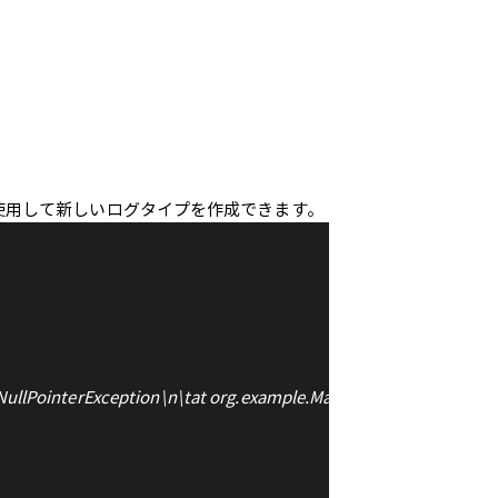
使用して新しいログタイプを作成できます。
 NullPointerException\n\tat org.example.Main.generateRandomEr