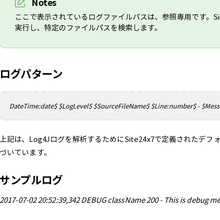
Notes
ここで表示されているログファイルパスは、参照専用です。Sit
実行し、特定のファイルパスを検索します。
ログパターン
DateTime:date$ $LogLevel$ $SourceFileName$ $Line:number$ - $Mes
上記は、Log4Jログを解析するためにSite24x7で定義された
づいています。
サンプルログ
2017-07-02 20:52:39,342 DEBUG className 200 - This is debug m