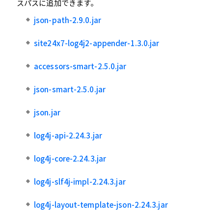
スパスに追加できます。
json-path-2.9.0.jar
site24x7-log4j2-appender-1.3.0.jar
accessors-smart-2.5.0.jar
json-smart-2.5.0.jar
json.jar
log4j-api-2.24.3.jar
log4j-core-2.24.3.jar
log4j-slf4j-impl-2.24.3.jar
log4j-layout-template-json-2.24.3.jar