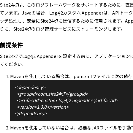
Site24x7は、このログフレームワークをサポートするために、直接
ています。Javaの場合、Log4j2カスタム Appenderは、A
ッチ処理し、安全にSite24x7に送信するために使用されます。Ap
りに、Site24x7のログ管理サービスにストリーミングします。
前提条件
Site24x7でLog4j2 Appenderを設定する前に、アプリケ
てください。
Mavenを使用している場合は、pom.xmlファイルに次の依
<dependency>

  <groupId>com.site24x7</groupId>

  <artifactId>custom-log4j2-appender</artifactId>

  <version>1.3.0</version>

Mavenを使用していない場合は、必要なJARファイルを手