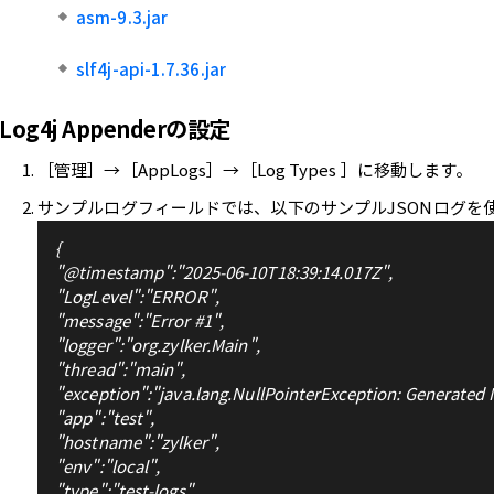
asm-9.3.jar
slf4j-api-1.7.36.jar
Log4j Appenderの設定
［管理］→［AppLogs］→［Log Types ］に移動します。
サンプルログフィールドでは、以下のサンプルJSONログを
{
"@timestamp":"2025-06-10T18:39:14.017Z",
"LogLevel":"ERROR",
"message":"Error #1",
"logger":"org.zylker.Main",
"thread":"main",
"exception":"java.lang.NullPointerException: Generated
"app":"test",
"hostname":"zylker",
"env":"local",
"type":"test-logs"