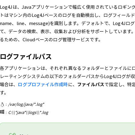
Log4Jは、Javaアプリケーションで幅広く使用されているロギング
トはマシン内のLog4Jベースのログを自動検出し、ログフィールド(date & t
name、line、message)を識別します。デフォルトで、Log4
て、データの検索、表示、収集および分析をサポートしています。Site
るための、Cloudベースのログ管理サービスです。
ログファイルパス
各アプリケーションは、それぞれ異なるフォルダーとファイルに
レーティングシステムの以下のフォルダーパスからLog4Jログが
場合は、
ログプロファイル作成時
に、
ファイルパス
で指定し、特
す。
:
/var/log/java/*.log*
:
C:\\*java*\\logs\\*.log