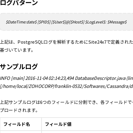
ログパターン
$DateTime:date$ [$PID$] [$User$]@[$Host$] $LogLevel$: $Message$
上記は、PostgreSQLログを解析するためにSite24x7で定
基づいています。
サンプルログ
INFO [main] 2016-11-04 02:14:23,494 DatabaseDescriptor.java (line 
[/home/local/ZOHOCORP/franklin-0532/Softwares/Cassandra/d
上記サンプルログは6つのフィールドに分割でき、各フィールドでそれ
プロードされます。
フィールド名
フィールド値