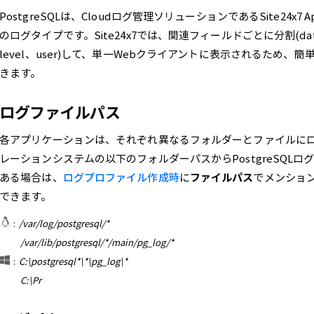
PostgreSQLは、Cloudログ管理ソリューションであるSite24x
のログタイプです。Site24x7では、関連フィールドごとに分割(date & 
level、user)して、単一Webクライアントに表示されるため、簡単
きます。
ログファイルパス
各アプリケーションは、それぞれ異なるフォルダーとファイルに
レーションシステムの以下のフォルダーパスからPostgreSQL
ある場合は、
ログプロファイル作成時
に
ファイルパス
でメンショ
できます。
:
/var/log/postgresql/*
/var/lib/postgresql/*/main/pg_log/*
:
C:\postgresql*\*\pg_log\*
C:\Pr