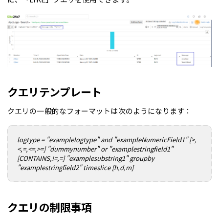
クエリテンプレート
クエリの一般的なフォーマットは次のようになります：
logtype = "examplelogtype" and "exampleNumericField1" [>,
<,=,<=,>=] "dummynumber" or "examplestringfield1"
[CONTAINS,!=,=] "examplesubstring1" groupby
"examplestringfield2" timeslice [h,d,m]
クエリの制限事項