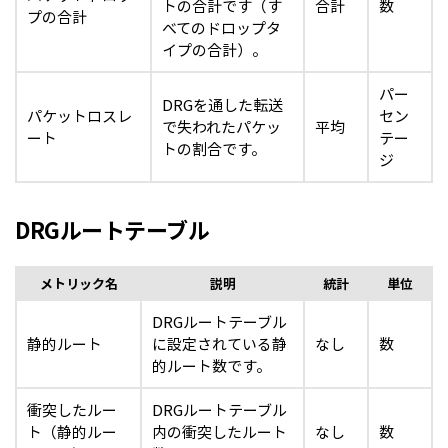
トの合計です（す
合計
数
プの合計
べてのドロップタ
イプの合計）。
パー
DRGを通した転送
パケットロスレ
セン
で失われたパケッ
平均
ート
テー
トの割合です。
ジ
DRGルートテーブル
メトリック名
説明
統計
単位
DRGルートテーブル
静的ルート
に設定されている静
なし
数
的ルート数です。
衝突したルー
DRGルートテーブル
ト（静的ルー
内の衝突したルート
なし
数