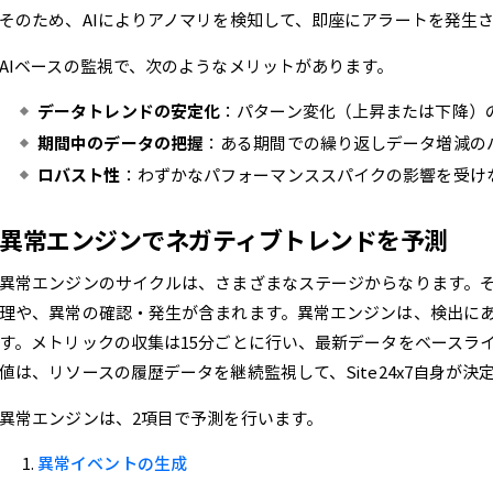
そのため、AIによりアノマリを検知して、即座にアラートを発生
AIベースの監視で、次のようなメリットがあります。
データトレンドの安定化
：パターン変化（上昇または下降）
期間中のデータの把握
：ある期間での繰り返しデータ増減の
ロバスト性
：わずかなパフォーマンススパイクの影響を受け
異常エンジンでネガティブトレンドを予測
異常エンジンのサイクルは、さまざまなステージからなります。
理や、異常の確認・発生が含まれます。異常エンジンは、検出に
す。メトリックの収集は15分ごとに行い、最新データをベースラ
値は、リソースの履歴データを継続監視して、Site24x7自身が決
異常エンジンは、2項目で予測を行います。
異常イベントの生成