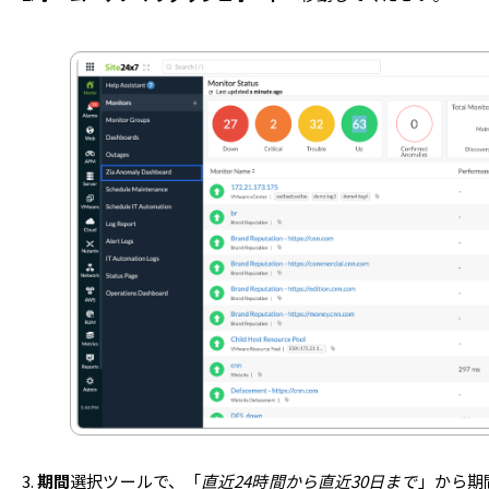
期間
選択ツールで、「
直近24時間から直近30日まで
」から期