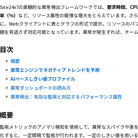
Site24x7の直観的な異常検出フレームワークでは、
要求時間、CPU
率（％）
など、リソース属性の緩慢な増大をとらえています。さ
に、Webクライアントに表とグラフの形式で提示。リソースのパ
題を見逃さず対応可能となっています。異常が発生すれば、チーム
目次
概要
異常エンジンでネガティブ トレンドを予測
AIベースしきい値プロファイル
異常ダッシュボードの読み方
異常検出：有効な監視と対応するパフォーマンス属性
概要
監視メトリックのアノマリ検知を使用して、異常なスパイクや差
化すると、一定間隔で監視が行われます。一定のしきい値を用い