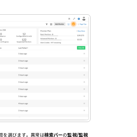
間を選びます。異常は
検索バー
の
監視/監視