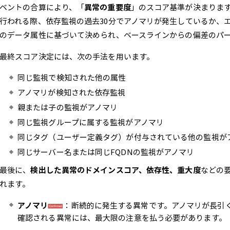
ベントの合算により、「
異常の重要度
」のスコア基準が決まりま
行われる際、依存監視の過去30分でアノマリが発生しているか、
のデータ属性に基づいて決められ、ベースラインからの偏差のパ
最終スコア決定には、次の手法を用います。
同じ監視で検知された他の属性
アノマリが検知された依存監視
親または子の監視がアノマリ
同じ監視グループに属する監視がアノマリ
同じタグ（ユーザー定義タグ）が付与されている他の監視が
同じサーバー名または同じFQDNの監視がアノマリ
最後に、
検出した異常のドメインスコア、依存性、重大度
などの
れます。
アノマリ
：断続的に発生する異常です。アノマリが長引
確認される異常には、最大限の注意を払う必要があります。