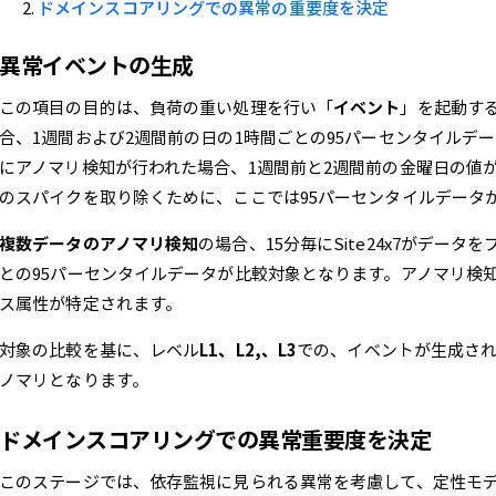
ドメインスコアリングでの異常の重要度を決定
異常イベントの生成
この項目の目的は、負荷の重い処理を行い「
イベント
」を起動す
合、1週間および2週間前の日の1時間ごとの95パーセンタイルデ
にアノマリ検知が行われた場合、1週間前と2週間前の金曜日の値
のスパイクを取り除くために、ここでは95パーセンタイルデータ
複数データのアノマリ検知
の場合、15分毎にSite24x7がデー
との95パーセンタイルデータが比較対象となります。アノマリ検
ス属性が特定されます。
対象の比較を基に、レベル
L1、L2,、L3
での、イベントが生成さ
ノマリとなります。
ドメインスコアリングでの異常重要度を決定
このステージでは、依存監視に見られる異常を考慮して、定性モ