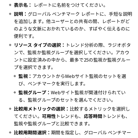
表示名：
レポートに名前をつけてください。
説明：
グローバル ベンチマーク レポートに、手短な説明
を追加します。他ユーザーとの共有の間、レポートがど
のような文脈におかれているのか、すばやく伝えるのに
便利です。
リソース タイプの選択：
トレンド分析の際、ラジオボタ
ンで、監視か監視グループを選択してください。アカウ
ントに設定済みの中から、最多で25の監視か監視グルー
プを選択できます。
監視：
アカウントからWebサイト監視のセットを選
び、ベンチマークを実行します。
監視グループ：
Webサイト監視が関連付けられてい
る、監視グループのセットを選んでください。
比較用メトリックの選択：
比較するメトリックを選択し
てください。
可用性
トレンドも、
応答時間
トレンドも、
監視や監視グループと比較できます。
比較用期間選択：
期間を指定し、グローバル ベンチマー