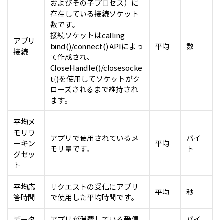
およびその子プロセス）に
存在している接続ソケット
数です。
接続ソケットはcalling
アプリ
bind()/connect() APIによっ
平均
数
接続
て作成され、
CloseHandle()/closesocke
t()を使用してソケットがク
ローズされるまで維持され
ます。
平均メ
モリワ
アプリで使用されているメ
バイ
ーキン
平均
モリ量です。
ト
グセッ
ト
平均応
リクエストの受信にアプリ
平均
秒
答時間
で使用した平均時間です。
データ
アプリが消費している受信
バイ