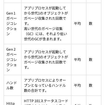
アプリプロセスが起動して
Gen 1
から世代1のオブジェクトが
ガベー
ガベージ収集された回数で
ジコレ
す。
平均
数
クショ
高い世代のガベージ収集
ン
（GC）には、それより低い
世代のGCが含まれます。
Gen 2
アプリプロセスが起動して
ガベー
から世代2のオブジェクトが
ジコレ
平均
数
ガベージ収集された回数で
クショ
す。
ン
アプリプロセスによりオー
ハンド
プンとなっているハンドル
平均
数
ル数
数の合計です。
HTTP 101ステータスコード
Http