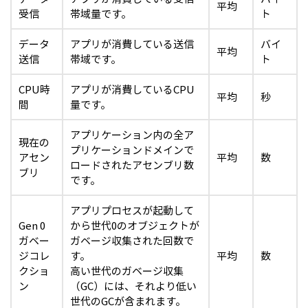
平均
受信
帯域量です。
ト
データ
アプリが消費している送信
バイ
平均
送信
帯域です。
ト
CPU時
アプリが消費しているCPU
平均
秒
間
量です。
アプリケーション内の全ア
現在の
プリケーションドメインで
アセン
平均
数
ロードされたアセンブリ数
ブリ
です。
アプリプロセスが起動して
Gen 0
から世代0のオブジェクトが
ガベー
ガベージ収集された回数で
ジコレ
す。
平均
数
クショ
高い世代のガベージ収集
ン
（GC）には、それより低い
世代のGCが含まれます。