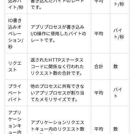
込みバ
書き込んだバイトのレート
平均
ト/秒
イト/秒
です。
IO書き
込みオ
アプリプロセスが書き込み
バイ
ペレー
I/O操作に使用したバイトの
平均
ト/秒
ション/
レートです。
秒
返されたHTTPステータス
リクエ
コードに関係なく行われた
合計
数
スト
リクエスト数の合計です。
プライ
他のプロセスに共有できな
バイ
ベート
いアプリプロセスが割り当
平均
ト
バイト
てたメモリサイズです。
アプリ
ケーシ
アプリケーションリクエス
ョンキ
トキュー内のリクエスト数
平均
数
ュー内