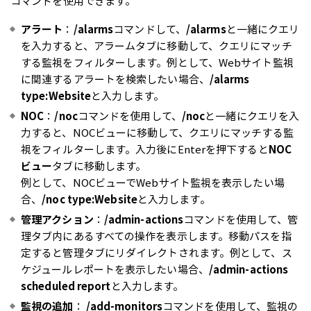
コマンドを使用できます。
アラート
：
/alarms
コマンドして、
/alarms
と一緒にクエリ
を入力すると、アラームタブに移動して、クエリにマッチ
する監視をフィルターします。例として、Webサイト監視
に関連するアラートを検索したい場合、
/alarms
type:Website
と入力します。
NOC
：
/noc
コマンドを使用して、
/noc
と一緒にクエリを入
力すると、NOCビューに移動して、クエリにマッチする監
視をフィルターします。入力後にEnterを押下すると
NOC
ビュー
タブに移動します。
例として、NOCビューでWebサイト監視を表示したい場
合、
/noc type:Website
と入力します。
管理アクション
：
/admin-actions
コマンドを使用して、管
理タブ内にあるすべての操作を表示します。移動パスを指
定すると管理タブにリダイレクトされます。例として、ス
ケジュールレポートを表示したい場合、
/admin-actions
scheduled report
と入力します。
監視の追加
：
/add-monitors
コマンドを使用して、監視の