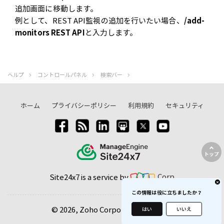
追加画面に移動します。
例として、REST API監視の追加を行いたい場合、
/add-
monitors REST API
と入力します。
ヘルプ
コントロールパネル
検索バー
ホーム
プライバシーポリシー
利用規約
セキュリティ
トップ
Site24x7 is a service by
Corp
この情報は役に立ちましたか？
© 2026, Zoho Corporation Pvt. Ltd.
はい
いいえ