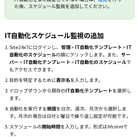
た後、スケジュール監視を追加してください。
IT自動化スケジュール監視の追加
Site24x7にログインし、
管理
>
IT自動化テンプレート
>
IT
自動化のスケジュール
の順にクリックします。また、
サー
バー
>
IT自動化テンプレート
>
IT自動化のスケジュール
で
もアクセスできます。
目的を特定するために
表示名
を入力します。
ドロップダウンから既存の
IT自動化テンプレート
を選択し
ます。
自動化を実行する
頻度
を日次、週次、月次から選択しま
す。月次の場合は日付と曜日で繰り返し設定が可能です。
スケジュールの
開始時間
を入力します。形式は
hh:mm
で
す。