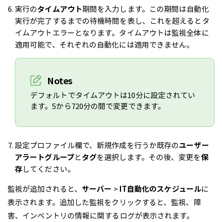
実行の
タイムアウト
期間を入力します。この期間は自動化
実行が完了するまでの待機時間を表し、これを超えるとタ
イムアウトエラーとなります。タイムアウトは監視全体に
適用可能で、それぞれの自動化には適用できません。
Notes
デフォルトでタイムアウトは10分に設定されてい
ます。5から720分の間で変更できます。
設定プロファイル欄で、新規作成を行うか既存の
ユーザー
アラートグループ
と
タグ
を選択します。その後、変更を
保
存
してください。
監視が追加されると、
サーバー
>
IT自動化のスケジュール
に
表示されます。追加した監視をクリックすると、監視、障
害、インベントリの情報に関するログが表示されます。