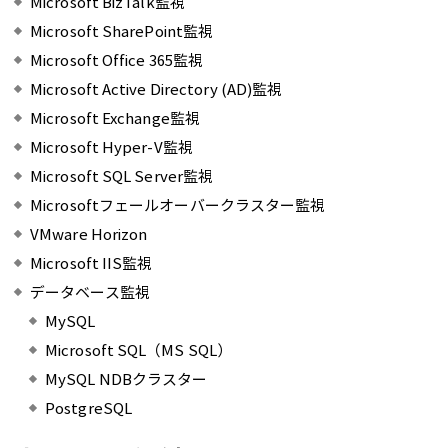
Microsoft BizTalk監視
Microsoft SharePoint監視
Microsoft Office 365監視
Microsoft Active Directory (AD)監視
Microsoft Exchange監視
Microsoft Hyper-V監視
Microsoft SQL Server監視
Microsoftフェールオーバークラスター監視
VMware Horizon
Microsoft IIS監視
データベース監視
MySQL
Microsoft SQL（MS SQL）
MySQL NDBクラスター
PostgreSQL