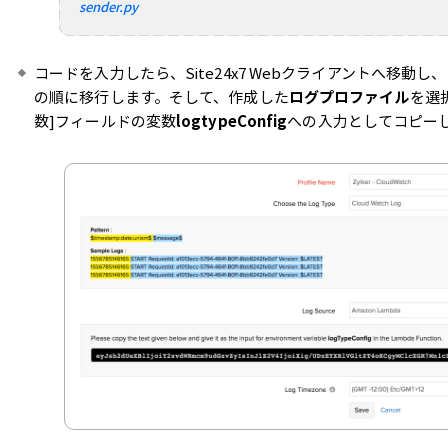
sender.py
コードを入力したら、Site24x7 Webクライアントへ移動し、
の順に移行します。そして、作成した
ログプロファイル
を選
数]フィールドの変数
logtypeConfig
への入力としてコピー