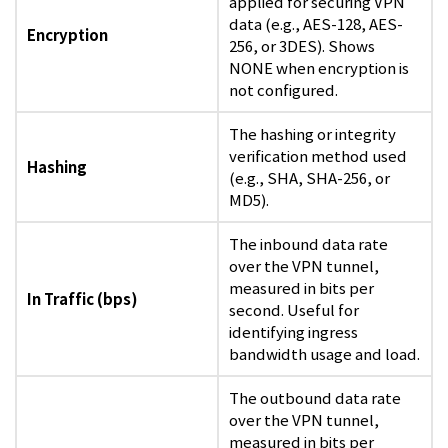
applied for securing VPN
data (e.g., AES-128, AES-
Encryption
256, or 3DES). Shows
NONE when encryption is
not configured.
The hashing or integrity
verification method used
Hashing
(e.g., SHA, SHA-256, or
MD5).
The inbound data rate
over the VPN tunnel,
measured in bits per
In Traffic (bps)
second. Useful for
identifying ingress
bandwidth usage and load.
The outbound data rate
over the VPN tunnel,
measured in bits per