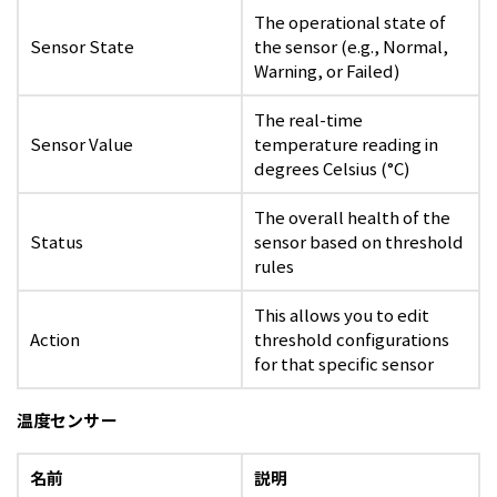
The operational state of
Sensor State
the sensor (e.g., Normal,
Warning, or Failed)
The real-time
Sensor Value
temperature reading in
degrees Celsius (°C)
The overall health of the
Status
sensor based on threshold
rules
This allows you to edit
Action
threshold configurations
for that specific sensor
温度センサー
名前
説明