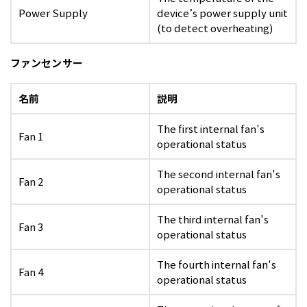
Power Supply
device’s power supply unit
(to detect overheating)
ファンセンサー
名前
説明
The first internal fan's
Fan 1
operational status
The second internal fan's
Fan 2
operational status
The third internal fan's
Fan 3
operational status
The fourth internal fan's
Fan 4
operational status