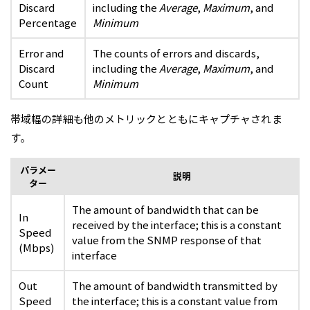
Discard
including the
Average
,
Maximum
, and
Percentage
Minimum
Error and
The counts of errors and discards,
Discard
including the
Average
,
Maximum
, and
Count
Minimum
帯域幅の詳細も他のメトリックとともにキャプチャされま
す。
パラメー
説明
ター
The amount of bandwidth that can be
In
received by the interface; this is a constant
Speed
value from the SNMP response of that
(Mbps)
interface
Out
The amount of bandwidth transmitted by
Speed
the interface; this is a constant value from