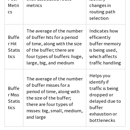
Metri
metrics
changes in
cs
routing path
selection
The average of the number
Indicates how
Buffe
of buffer hits for a period
efficiently
r Hit
of time, along with the size
buffer memory
Statis
of the buffer; there are
is being used,
tics
four types of buffers: huge,
which affects
large, big, and medium
traffic handling
Helps you
The average of the number
identify if
of buffer misses for a
Buffe
traffic is being
period of time, along with
r Miss
dropped or
the size of the buffer;
Statis
delayed due to
there are four types of
tics
buffer
misses: big, small, medium,
exhaustion or
and large
bottlenecks