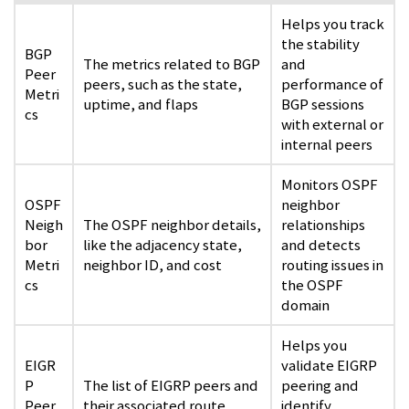
Helps you track
the stability
BGP
The metrics related to BGP
and
Peer
peers, such as the state,
performance of
Metri
uptime, and flaps
BGP sessions
cs
with external or
internal peers
Monitors OSPF
OSPF
neighbor
Neigh
The OSPF neighbor details,
relationships
bor
like the adjacency state,
and detects
Metri
neighbor ID, and cost
routing issues in
cs
the OSPF
domain
Helps you
EIGR
validate EIGRP
P
The list of EIGRP peers and
peering and
Peer
their associated route
identify