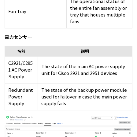
The operational status of
the entire fan assembly or
Fan Tray
tray that houses multiple
fans
電力センサー
名前
説明
C2921/C295
The state of the main AC power supply
1 AC Power
unit for Cisco 2921 and 2951 devices
Supply
Redundant
The state of the backup power module
Power
used for failover in case the main power
Supply
supply fails