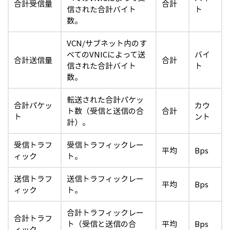
合計受信量
合計
信された合計バイト
ト
数。
VCN/サブネット内のす
べてのVNICによって送
バイ
合計送信量
合計
信された合計バイト
ト
数。
転送された合計パケッ
合計パケッ
カウ
ト数（受信と送信の合
合計
ト
ント
計）。
受信トラフ
受信トラフィックレー
平均
Bps
ィック
ト。
送信トラフ
送信トラフィックレー
平均
Bps
ィック
ト。
合計トラフィックレー
合計トラフ
ト（受信と送信の合
平均
Bps
ィック