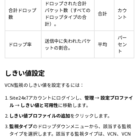
ドロップされた合計
合計ドロップ
パケット数（すべての
カウ
合計
数
ドロップタイプの合
ント
計）。
パー
送信中に失われたパケ
ドロップ率
平均
セン
ットの割合。
ト
しきい値設定
VCN監視のしきい値を設定するには：
Site24x7アカウントにログインし、
管理
→
設定プロファイ
ル
→
しきい値と可用性
に移動します。
しきい値プロファイルの追加
をクリックします。
監視タイプ
のドロップダウンメニューから、該当する監視
タイプを選択します。該当する監視タイプは、VCN、VCN