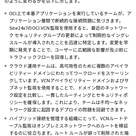
のように変わるかを以下に示します。
OCI上で本番アプリケーションを実行しているチームが、ア
プリケーション層間で断続的な接続問題に気づきます。
Site24x7のOCI VCN監視を使用すると、最近のネットワー
ク セキュリティ グループの更新によって制限的なイングレ
スルールが導入されたことを迅速に特定します。変更を早
期に発見することで、ユーザーに広範囲な影響が及ぶ前に
トラフィックフローを回復します。
クラウド運用チームは、高可用性のために複数のアベイラ
ビリティー ドメインにわたってワークロードをスケーリン
グしています。VCNアベイラビリティー ドメインおよびサ
ブネット監視を使用することで、ドメイン間のネットワー
ク設定を比較し、一貫したルーティングとセキュリティポ
リシーを確保します。これにより、チームは不均一なネッ
トワーク設定に起因するデプロイの問題を回避できます。
ハイブリッド接続を管理する組織にとって、VCNルートテ
ーブル監視はオンプレミスネットワークへのルートを検証
するのに役立ちます。ルート ルールが誤って削除された場