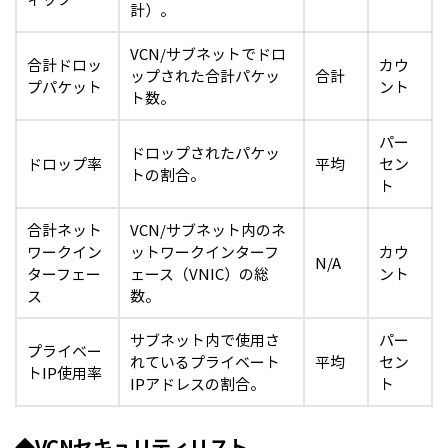
計）。
VCN/サブネットでドロ
合計ドロッ
カウ
ップされた合計パケッ
合計
プパケット
ント
ト数。
パー
ドロップされたパケッ
ドロップ率
平均
セン
トの割合。
ト
合計ネット
VCN/サブネット内のネ
ワークイン
ットワークインターフ
カウ
N/A
ターフェー
ェース（VNIC）の総
ント
ス
数。
サブネット内で使用さ
パー
プライベー
れているプライベート
平均
セン
トIP使用率
IPアドレスの割合。
ト
◆VCNセキュリティリスト