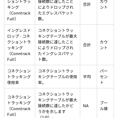
ショントラッ
接続数に達したこと
カウ
合計
キング
によりドロップされ
ント
（Conntrack
たエグレスパケット
Full）
数。
イングレスド
コネクショントラッ
ロップ - コネ
キングテーブルが最大
クショントラ
接続数に達したこと
カウ
合計
ッキング
によりドロップされ
ント
（Conntrack
たイングレスパケッ
Full）
ト数。
コネクション
コネクショントラッ
パー
トラッキング
キングテーブルの使用
平均
セン
使用率
率。
ト
コネクショントラッ
コネクション
キングテーブルが最大
トラッキング
ブー
接続数に達したかど
NA
（Conntrack
ル値
うかを示します
Full）
（1/0）。