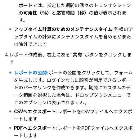
ポート
では、指定した期間の個々のトランザクション
の
可用性（%）
と
応答時間（秒）
の値が表示されま
す。
アップタイム計算のためのメンテナンスタイム
: 監視のア
ップタイムの計算にメンテナンスタイムを含めるかまた
は除外できます
レポート作成後、右上にある"
共有
"ボタンをクリックしま
す
レポートの公開
: ポートの公開をクリックして、フォーム
を生成します。ログインなしに顧客が利用できるレポー
トのパーマリンクを作成できます。期間にカスタムのデ
ータ範囲を選択した場合は、ドロップダウンメニューで
このオプションは表示されません。
CSVへエクスポート
: レポートをCSVファイルへエクスポ
ートします
PDFへエクスポート
: レポートをPDFファイルへエクスポ
ートします