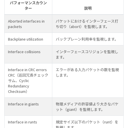
パフォーマンスカウン
ター
説明
Aborted interfaces in
パケットにおけるインターフェース打
packets
ち切り（abort）を監視します。
Backplane utilization
バックプレーン利用率を監視します。
Interface collisions
インターフェースコリジョンを監視し
ます。
Interface in CRC errors
エラーがある入力パケットの数を監視
CRC（巡回冗長チェック
します。
サム、Cyclic
Redundancy
Checksum）
Interface in giants
物理メディアの許容値より大きなパケ
ット（giant）を監視します。
Interface in runts
規定サイズ以下のパケット（runt）を
監視します。