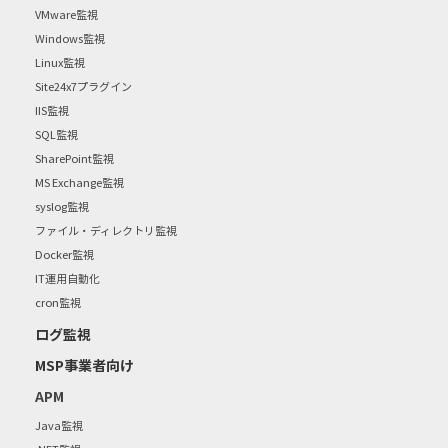
VMware監視
Windows監視
Linux監視
Site24x7プラグイン
IIS監視
SQL監視
SharePoint監視
MS Exchange監視
syslog監視
ファイル・ディレクトリ監視
Docker監視
IT運用自動化
cron監視
ログ監視
MSP事業者向け
APM
Java監視