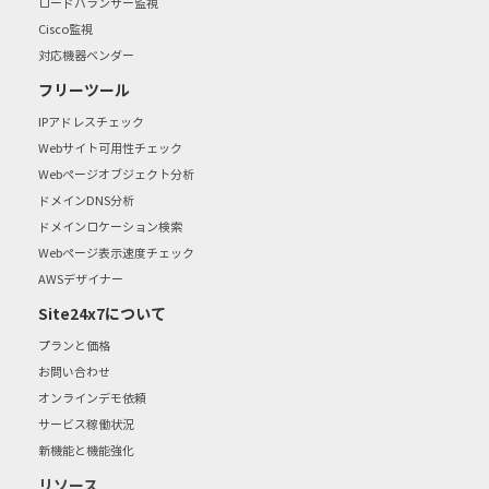
ロードバランサー監視
Cisco監視
対応機器ベンダー
フリーツール
IPアドレスチェック
Webサイト可用性チェック
Webページオブジェクト分析
ドメインDNS分析
ドメインロケーション検索
Webページ表示速度チェック
AWSデザイナー
Site24x7について
プランと価格
お問い合わせ
オンラインデモ依頼
サービス稼働状況
新機能と機能強化
リソース