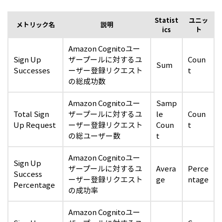
Statist
ユニッ
メトリック名
説明
ics
ト
Amazon Cognitoユー
Sign Up
ザープールに対するユ
Coun
Sum
Successes
ーザー登録リクエスト
t
の総成功数
Amazon Cognitoユー
Samp
Total Sign
ザープールに対するユ
le
Coun
Up Request
ーザー登録リクエスト
Coun
t
の総ユーザー数
t
Amazon Cognitoユー
Sign Up
ザープールに対するユ
Avera
Perce
Success
ーザー登録リクエスト
ge
ntage
Percentage
の成功率
Amazon Cognitoユー