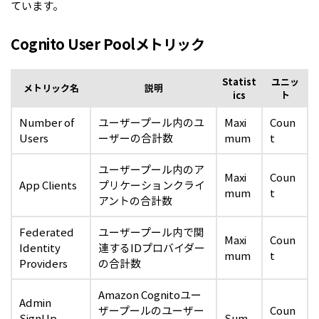
ています。
Cognito User Poolメトリック
Statist
ユニッ
メトリック名
説明
ics
ト
Number of
ユーザープール内のユ
Maxi
Coun
Users
ーザーの合計数
mum
t
ユーザープール内のア
Maxi
Coun
App Clients
プリケーションクライ
mum
t
アントの合計数
Federated
ユーザープール内で関
Maxi
Coun
Identity
連するIDプロバイダー
mum
t
Providers
の合計数
Amazon Cognitoユー
Admin
ザープールのユーザー
Coun
SignUp
Sum