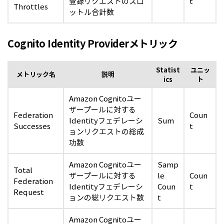
登録リクエストのスロ
t
Throttles
ットル合計数
Cognito Identity Providerメトリック
Statist
ユニッ
メトリック名
説明
ics
ト
Amazon Cognitoユー
ザープールに対する
Federation
Coun
Identityフェデレーシ
Sum
Successes
t
ョンリクエストの総成
功数
Amazon Cognitoユー
Samp
Total
ザープールに対する
le
Coun
Federation
Identityフェデレーシ
Coun
t
Request
ョンの総リクエスト数
t
Amazon Cognitoユー