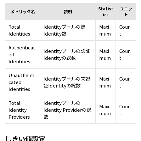
Statist
ユニッ
メトリック名
説明
ics
ト
Total
Identityプールの総
Maxi
Coun
Identities
Identity数
mum
t
Authenticat
Identityプールの認証
Maxi
Coun
ed
Identityの総数
mum
t
Identities
Unauthenti
Identityプールの未認
Maxi
Coun
cated
証Identityの総数
mum
t
Identities
Total
Identityプールの
Maxi
Coun
Identity
Identity Providerの総
mum
t
Providers
数
しきい値設定