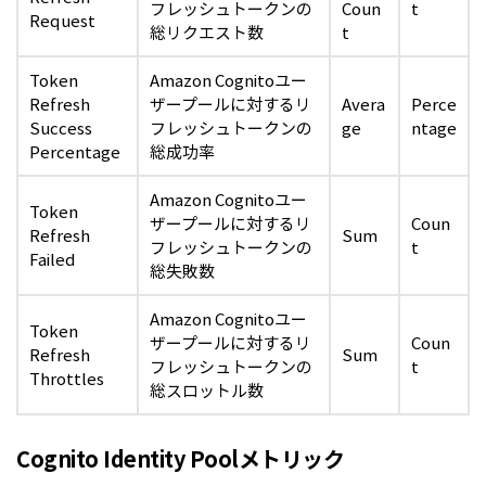
フレッシュトークンの
Coun
t
Request
総リクエスト数
t
Token
Amazon Cognitoユー
Refresh
ザープールに対するリ
Avera
Perce
Success
フレッシュトークンの
ge
ntage
Percentage
総成功率
Amazon Cognitoユー
Token
ザープールに対するリ
Coun
Refresh
Sum
フレッシュトークンの
t
Failed
総失敗数
Amazon Cognitoユー
Token
ザープールに対するリ
Coun
Refresh
Sum
フレッシュトークンの
t
Throttles
総スロットル数
Cognito Identity Poolメトリック