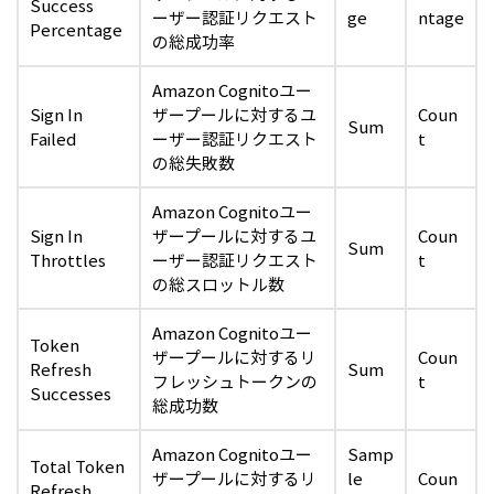
Success
ーザー認証リクエスト
ge
ntage
Percentage
の総成功率
Amazon Cognitoユー
Sign In
ザープールに対するユ
Coun
Sum
Failed
ーザー認証リクエスト
t
の総失敗数
Amazon Cognitoユー
Sign In
ザープールに対するユ
Coun
Sum
Throttles
ーザー認証リクエスト
t
の総スロットル数
Amazon Cognitoユー
Token
ザープールに対するリ
Coun
Refresh
Sum
フレッシュトークンの
t
Successes
総成功数
Amazon Cognitoユー
Samp
Total Token
ザープールに対するリ
le
Coun
Refresh