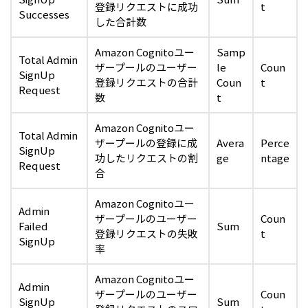
登録リクエストに成功
t
Successes
した合計数
Amazon Cognitoユー
Samp
Total Admin
ザープールのユーザー
le
Coun
SignUp
登録リクエストの合計
Coun
t
Request
数
t
Amazon Cognitoユー
Total Admin
ザープールの登録に成
Avera
Perce
SignUp
功したリクエストの割
ge
ntage
Request
合
Amazon Cognitoユー
Admin
ザープールのユーザー
Coun
Failed
Sum
登録リクエストの失敗
t
SignUp
率
Amazon Cognitoユー
Admin
ザープールのユーザー
Coun
SignUp
Sum