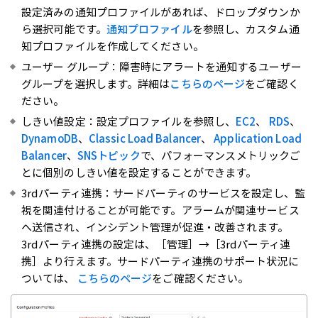
設定済みの通知プロファイルがあれば、ドロップダウンか
ら選択可能です。
通知プロファイル
を参照し、カスタム通
知プロファイルを作成してください。
ユーザー グループ：障害時にアラートを通知するユーザー
グループを選択します。詳細は
こちらのページ
をご確認く
ださい。
しきい値設定：設定プロファイルを参照し、
EC2
、
RDS
、
DynamoDB
、
Classic Load Balancer
、
Application Load
Balancer
、
SNSトピック
で、パフォーマンスメトリックご
とに個別のしきい値を設定することができます。
3rdパーティ連携：サードパーティのサービスを設定し、監
視を関連付けることが可能です。アラームが関連サービス
へ送信され、インシデント管理が促進・改善されます。
3rdパーティ連携の設定は、［管理］→［3rdパーティ連
携］より行えます。サードパーティ連携のサポート状況に
ついては、
こちらのページ
をご確認ください。