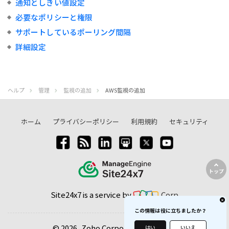
通知としきい値設定
必要なポリシーと権限
サポートしているポーリング間隔
詳細設定
ヘルプ
管理
監視の追加
AWS監視の追加
ホーム
プライバシーポリシー
利用規約
セキュリティ
トップ
Site24x7 is a service by
Corp
この情報は役に立ちましたか？
© 2026, Zoho Corporation Pvt. Ltd.
はい
いいえ