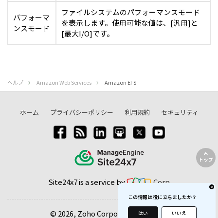
ファイルシステムのパフォーマンスモード
パフォーマ
を表示します。使用可能な値は、[汎用]と
ンスモード
[最大I/O]です。
ヘルプ
Amazon Web Services
Amazon EFS
ホーム
プライバシーポリシー
利用規約
セキュリティ
トップ
Site24x7 is a service by
Corp
この情報は役に立ちましたか？
© 2026, Zoho Corporation Pvt. Ltd.
はい
いいえ