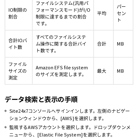
ファイルシステム(汎用パ
パー
IO制限の
フォーマンスモード)がI/O
平均
セン
割合
制限に達するまでの割合
ト
です。
すべてのファイルシステ
合計IOバ
ム操作に関する合計バイ
合計
MB
イト数
ト数です。
ファイル
Amazon EFS file system
サイズの
最大
MB
のサイズを測定します。
測定
データ検索と表示の手順
Site24x7コンソールへサインインします。左側のナビゲー
ションウィンドウから、[AWS]を選択します。
監視するAWSアカウントを選択します。ドロップダウンメ
ニューから、[Elastic File System]を選択します。