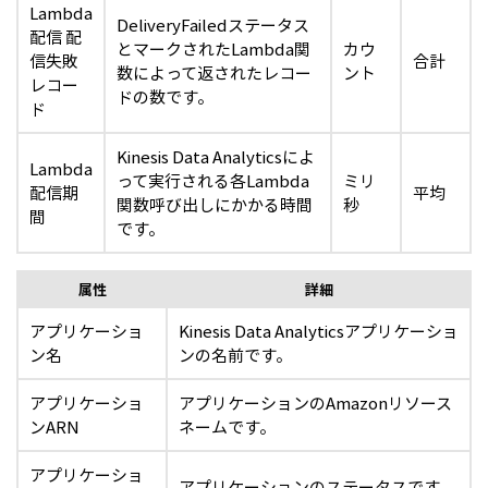
Lambda
DeliveryFailedステータス
配信 配
とマークされたLambda関
カウ
信失敗
合計
数によって返されたレコー
ント
レコー
ドの数です。
ド
Kinesis Data Analyticsによ
Lambda
って実行される各Lambda
ミリ
配信期
平均
関数呼び出しにかかる時間
秒
間
です。
属性
詳細
アプリケーショ
Kinesis Data Analyticsアプリケーショ
ン名
ンの名前です。
アプリケーショ
アプリケーションのAmazonリソース
ンARN
ネームです。
アプリケーショ
アプリケーションのステータスです。