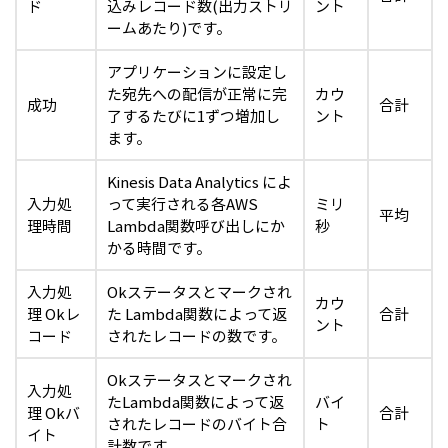
ド
込みレコード数(出力ストリ
ント
ームあたり)です。
アプリケーションに設定し
た宛先への配信
が正常に完
カウ
成功
合計
了するたびに1ずつ増加し
ント
ます。
Kinesis Data Analytics によ
入力処
って実行される各AWS
ミリ
平均
理時間
Lambda関数呼び出しにか
秒
かる時間です。
入力処
Okステータスとマークされ
カウ
理 Okレ
た Lambda関数によって返
合計
ント
コード
されたレコードの数です。
Okステータスとマークされ
入力処
たLambda関数によって返
バイ
理 Okバ
合計
されたレコードのバイト合
ト
イト
計数です。