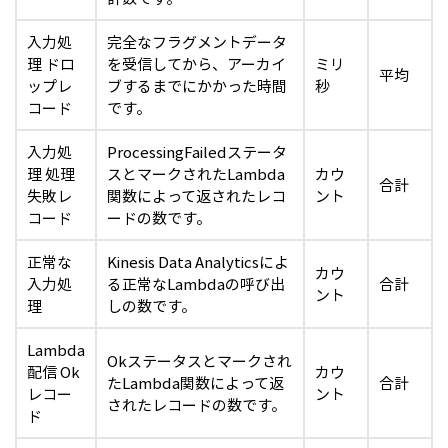
入力処
完全なフラグメントデータ
理 ドロ
を受信してから、アーカイ
ミリ
平均
ップレ
ブするまでにかかった時間
秒
コード
です。
入力処
ProcessingFailedステータ
理 処理
スとマークされたLambda
カウ
合計
失敗レ
関数によって返されたレコ
ント
コード
ードの数です。
正常な
Kinesis Data Analyticsによ
カウ
入力処
る正常なLambdaの呼び出
合計
ント
理
しの数です。
Lambda
Okステータスとマークされ
配信 Ok
カウ
たLambda関数によって返
合計
レコー
ント
されたレコードの数です。
ド