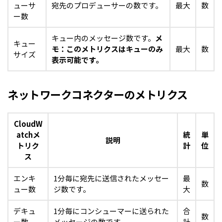
ューサ
宛先のプロデューサーの数です。
最大
数
ー数
キュー内のメッセージ数です。
メ
キュー
モ：このメトリクスはキューのみ
最大
数
サイズ
表示可能です。
ネットワークコネクターのメトリクス
CloudW
atchメ
統
単
説明
トリク
計
位
ス
エンキ
1分毎に宛先に送信されたメッセー
最
数
ュー数
ジ数です。
大
デキュ
1分毎にコンシューマーに送られた
合
数