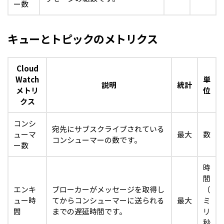
ー数
キューとトピックのメトリクス
Cloud
Watch
単
説明
統計
メトリ
位
クス
コンシ
宛先にサブスクライブされている
ューマ
最大
数
コンシューマーの数です。
ー数
時
間
エンキ
ブローカーがメッセージを取得し
（
ュー時
てからコンシューマーに送られる
最大
ミ
間
までの遅延時間です。
リ
秒