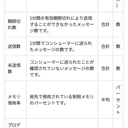
）
1分間の有効期限切れにより送信
期限切
することができなかったメッセー
合計
数
れ数
ジ数です。
1分間でコンシューマーに送られ
送信数
合計
数
たメッセージの数です。
コンシューマーに送られたことが
未送信
確認されていないメッセージの数
合計
数
数
です。
パ
ー
メモリ
宛先で使用されている制限メモリ
平均
セ
使用率
のパーセントです。
ン
ト
プロデ