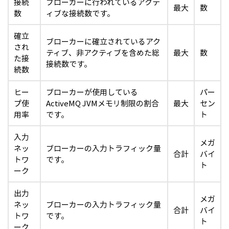
接続
ブローカーに行われているアクテ
最大
数
数
ィブな接続数です。
確立
ブローカーに確立されているアク
され
ティブ、非アクティブを含めた総
最大
数
た接
接続数です。
続数
ヒー
ブローカーが使用している
パー
プ使
ActiveMQ JVMメモリ制限の割合
最大
セン
用率
です。
ト
入力
メガ
ネッ
ブローカーの入力トラフィック量
合計
バイ
トワ
です。
ト
ーク
出力
メガ
ネッ
ブローカーの入力トラフィック量
合計
バイ
トワ
です。
ト
ーク