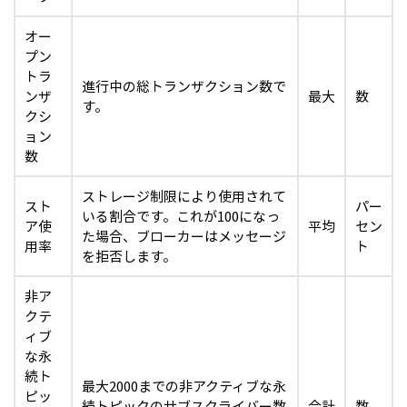
オー
プン
トラ
進行中の総トランザクション数で
ンザ
最大
数
す。
クシ
ョン
数
ストレージ制限により使用されて
スト
パー
いる割合です。これが100になっ
ア使
平均
セン
た場合、ブローカーはメッセージ
用率
ト
を拒否します。
非ア
クテ
ィブ
な永
続ト
最大2000までの非アクティブな永
ピッ
続トピックのサブスクライバー数
合計
数