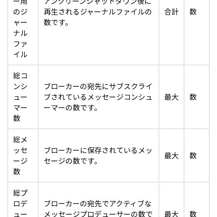
ー用
アンクリーンシャットダウン後に
のジ
再生されるジャーナルファイルの
合計
数
ャー
数です。
ナル
ファ
イル
総コ
ンシ
ブローカーの宛先にサブスクライ
ュー
ブされているメッセージコンシュ
最大
数
マー
ーマーの数です。
数
総メ
ッセ
ブローカーに保存されているメッ
最大
数
ージ
セージの数です。
数
総プ
ロデ
ブローカーの宛先でアクティブな
ュー
メッセージプロデューサーの数で
最大
数