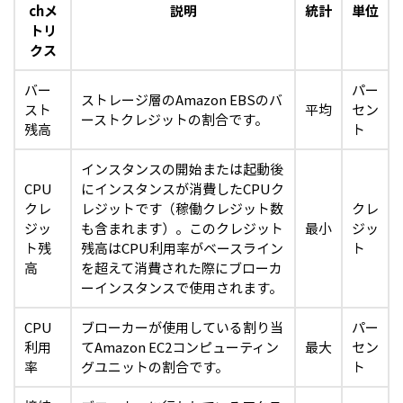
chメ
説明
統計
単位
トリ
クス
バー
パー
ストレージ層のAmazon EBSのバ
スト
平均
セン
ーストクレジットの割合です。
残高
ト
インスタンスの開始または起動後
CPU
にインスタンスが消費したCPUク
クレ
レジットです（稼働クレジット数
クレ
ジッ
も含まれます）。このクレジット
最小
ジッ
ト残
残高はCPU利用率がベースライン
ト
高
を超えて消費された際にブローカ
ーインスタンスで使用されます。
CPU
ブローカーが使用している割り当
パー
利用
てAmazon EC2コンピューティン
最大
セン
率
グユニットの割合です。
ト