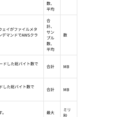
数、
平均
合
計、
ウェイがファイルメタ
サン
デマンドでAWSクラ
数
プル
数、
平均
ードした総バイト数で
合計
MB
ドした総バイト数で
合計
MB
ミリ
す。
最大
秒