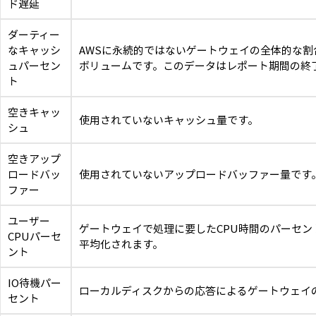
ド遅延
ダーティー
なキャッシ
AWSに永続的ではないゲートウェイの全体的な割
ュパーセン
ボリュームです。このデータはレポート期間の終
ト
空きキャッ
使用されていないキャッシュ量です。
シュ
空きアップ
ロードバッ
使用されていないアップロードバッファー量です
ファー
ユーザー
ゲートウェイで処理に要したCPU時間のパーセン
CPUパーセ
平均化されます。
ント
IO待機パー
ローカルディスクからの応答によるゲートウェイ
セント