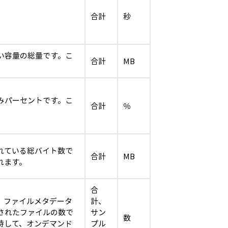
合計
秒
い容量の総量です。こ
合計
MB
。
みパーセントです。こ
合計
％
。
れている総バイト数で
合計
MB
れます。
合
、ファイルメタデータ
計、
されたファイルの数で
サン
数
持して、オンデマンド
プル