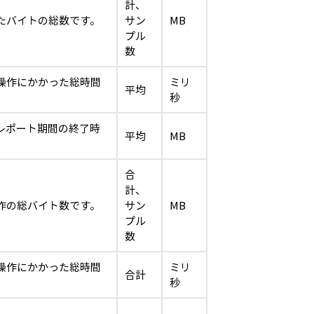
計、
たバイトの総数です。
サン
MB
プル
数
操作にかかった総時間
ミリ
平均
秒
レポート期間の終了時
平均
MB
合
計、
作の総バイト数です。
サン
MB
プル
数
操作にかかった総時間
ミリ
合計
秒