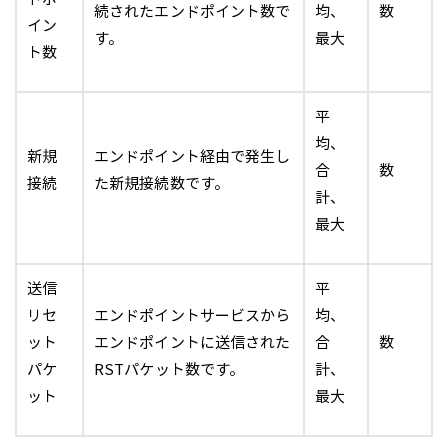
続されたエンドポイント数で
均、
数
イン
す。
最大
ト数
平
均、
新規
エンドポイント経由で発生し
合
数
接続
た新規接続数です。
計、
最大
送信
平
リセ
エンドポイントサービスから
均、
ット
エンドポイントに送信された
合
数
パケ
RSTパケット数です。
計、
ット
最大