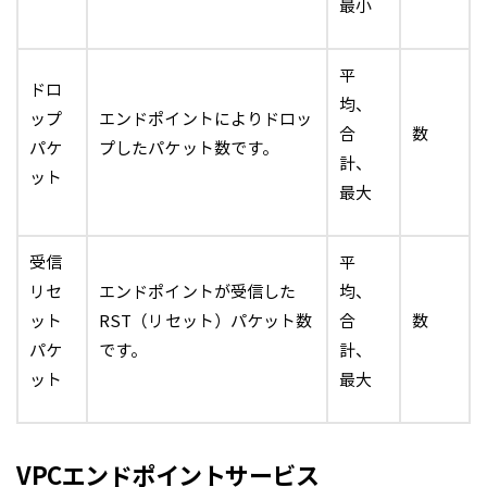
最小
平
ドロ
均、
ップ
エンドポイントによりドロッ
合
数
パケ
プしたパケット数です。
計、
ット
最大
受信
平
リセ
エンドポイントが受信した
均、
ット
RST（リセット）パケット数
合
数
パケ
です。
計、
ット
最大
VPCエンドポイントサービス