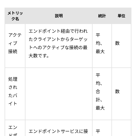
メトリッ
説明
統計
単位
ク名
エンドポイント経由で行われ
アクテ
平
たクライアントからターゲッ
ィブ
均、
数
トへのアクティブな接続の最
接続
最大
大数です。
平
処理
均、
され
合
数
たバ
計、
イト
最大
エン
エンドポイントサービスに接
平
ドポ