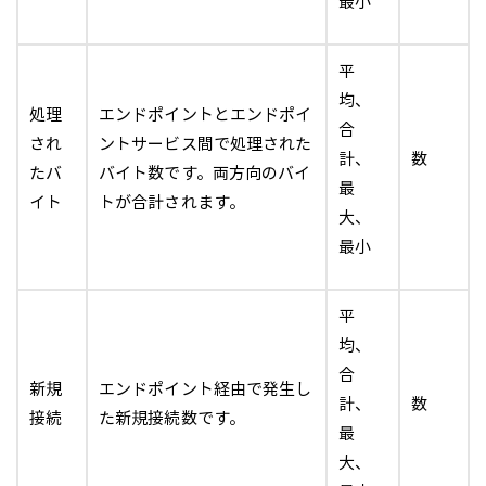
最小
平
均、
処理
エンドポイントとエンドポイ
合
され
ントサービス間で処理された
計、
数
たバ
バイト数です。両方向のバイ
最
イト
トが合計されます。
大、
最小
平
均、
合
新規
エンドポイント経由で発生し
計、
数
接続
た新規接続数です。
最
大、