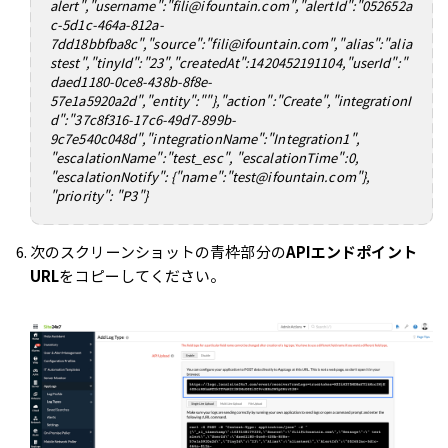
alert","username":"fili@ifountain.com","alertId":"052652a
c-5d1c-464a-812a-
7dd18bbfba8c","source":"fili@ifountain.com","alias":"alia
stest","tinyId":"23","createdAt":1420452191104,"userId":"
daed1180-0ce8-438b-8f8e-
57e1a5920a2d","entity":""},"action":"Create","integrationI
d":"37c8f316-17c6-49d7-899b-
9c7e540c048d","integrationName":"Integration1",
"escalationName":"test_esc", "escalationTime":0,
"escalationNotify": {"name":"test@ifountain.com"},
"priority": "P3"}
次のスクリーンショットの青枠部分の
APIエンドポイント
URL
をコピーしてください。