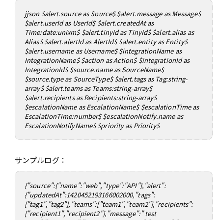
jjson $alert.source as Source$ $alert.message as Message$
$alert.userId as UserId$ $alert.createdAt as
Time:date:unixm$ $alert.tinyId as TinyId$ $alert.alias as
Alias$ $alert.alertId as AlertId$ $alert.entity as Entity$
$alert.username as Username$ $integrationName as
IntegrationName$ $action as Action$ $integrationId as
IntegrationId$ $source.name as SourceName$
$source.type as SourceType$ $alert.tags as Tag:string-
array$ $alert.teams as Teams:string-array$
$alert.recipients as Recipients:string-array$
$escalationName as EscalationName$ $escalationTime as
EscalationTime:number$ $escalationNotify.name as
EscalationNotifyName$ $priority as Priority$
サンプルログ：
{"source":{"name":"web","type":"API"},"alert":
{"updatedAt":1420452193166002000,"tags":
["tag1","tag2"],"teams":["team1","team2"],"recipients":
["recipient1","recipient2"],"message":" test