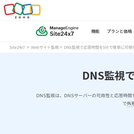
機能
プランと価格
>
>
Site24x7
Webサイト監視
DNS監視で応答時間を5分で簡単に可視
DNS監視
DNS監視は、DNSサーバーの可用性と応答時間
で
外