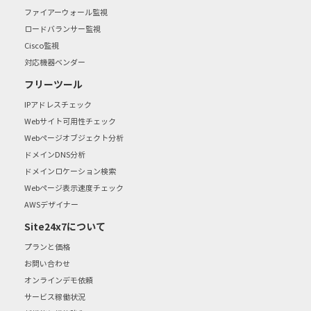
ファイアーウォール監視
ロードバランサー監視
Cisco監視
対応機器ベンダー
フリーツール
IPアドレスチェック
Webサイト可用性チェック
Webページオブジェクト分析
ドメインDNS分析
ドメインロケーション検索
Webページ表示速度チェック
AWSデザイナー
Site24x7について
プランと価格
お問い合わせ
オンラインデモ依頼
サービス稼働状況