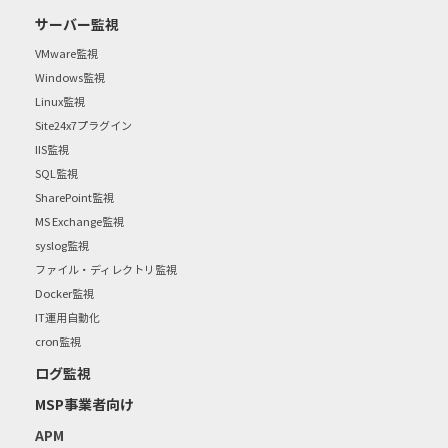
サーバー監視
VMware監視
Windows監視
Linux監視
Site24x7プラグイン
IIS監視
SQL監視
SharePoint監視
MS Exchange監視
syslog監視
ファイル・ディレクトリ監視
Docker監視
IT運用自動化
cron監視
ログ監視
MSP事業者向け
APM