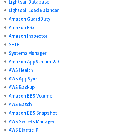
Lightsail Database
Lightsail Load Balancer
Amazon GuardDuty
Amazon FSx
Amazon Inspector
SFTP
Systems Manager
Amazon AppStream 2.0
AWS Health
AWS AppSync
AWS Backup
Amazon EBS Volume
AWS Batch
Amazon EBS Snapshot
AWS Secrets Manager
AWS Elastic IP