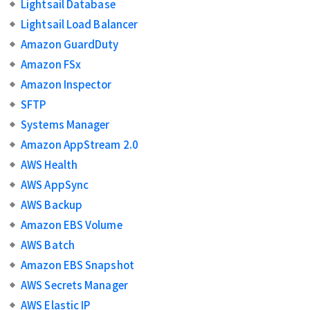
Lightsail Database
Lightsail Load Balancer
Amazon GuardDuty
Amazon FSx
Amazon Inspector
SFTP
Systems Manager
Amazon AppStream 2.0
AWS Health
AWS AppSync
AWS Backup
Amazon EBS Volume
AWS Batch
Amazon EBS Snapshot
AWS Secrets Manager
AWS Elastic IP