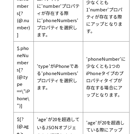
少なくとも
mber
に'number'プロパテ
1'number'プロパ
s[?
ィが存在する際
ティが存在する際
(@.nu
に'phoneNumbers'
にアップとなりま
mber)
プロパティを選択し
す。
]
ます。
$.pho
neNu
'phoneNumber'に
mber
'type'がiPhoneであ
少なくとも1つの
s[?
る'phoneNumbers'
iPhoneタイプのプ
(@.ty
プロパティを選択し
ロパティタイプが
pe
ます。
存在する場合にア
==\"iP
ップとなります。
hone\
")]
$[?
'age'が20を超過して
'age'が20を超過し
(@.ag
いるJSONオブジェ
ている際にアップ
e >