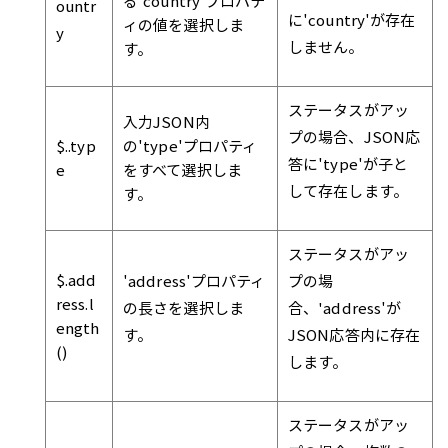
る'country'プロパテ
ountr
に'country'が存在
ィの値を選択しま
y
しません。
す。
ステータスがアッ
入力JSON内
プの場合、JSON応
$..typ
の'type'プロパティ
答に'type'が子と
e
をすべて選択しま
して存在します。
す。
ステータスがアッ
$.add
'address'プロパティ
プの場
ress.l
の長さを選択しま
合、'address'が
ength
す。
JSON応答内に存在
()
します。
ステータスがアッ