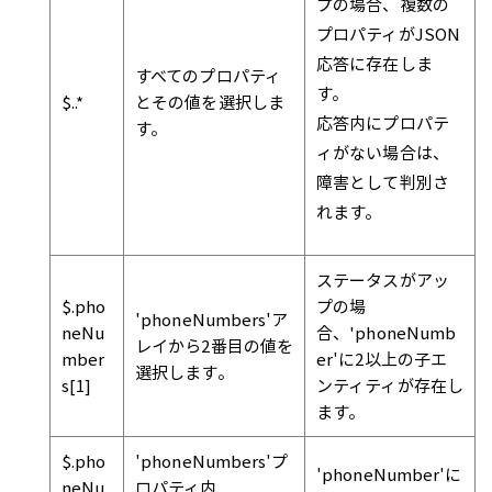
プの場合、複数の
プロパティがJSON
応答に存在しま
すべてのプロパティ
す。
$..*
とその値を選択しま
応答内にプロパテ
す。
ィがない場合は、
障害として判別さ
れます。
ステータスがアッ
$.pho
プの場
'phoneNumbers'ア
neNu
合、'phoneNumb
レイから2番目の値を
mber
er'に2以上の子エ
選択します。
s[1]
ンティティが存在し
ます。
$.pho
'phoneNumbers'プ
'phoneNumber'に
neNu
ロパティ内