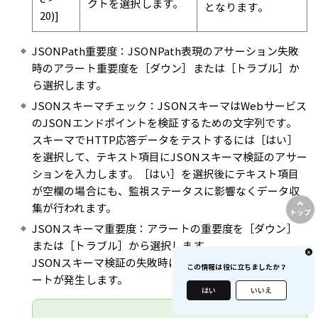
クトを選択します。
となります。
20)]
JSONPath重要度：JSONPath表現のアサーション失敗
時のアラート重要度を［ダウン］または［トラブル］か
ら選択します。
JSONスキーマチェック：JSONスキーマはWebサービス
のJSONエンドポイントを検証するための文字列です。
スキーマでHTTP応答データをテストするには［はい］
を選択して、テキスト項目にJSONスキーマ検証のアサー
ションを入力します。［はい］を選択後にテキスト項目
が空欄の場合にも、監視ステータスに影響なくデータ収
集が行われます。
トップ
JSONスキーマ重要度：アラートの重要度を［ダウン］
または［トラブル］から選択します。
JSONスキーマ検証の失敗時に、この設定に応じてアラ
この情報は役に立ちましたか？
ートが発生します。
はい
いいえ