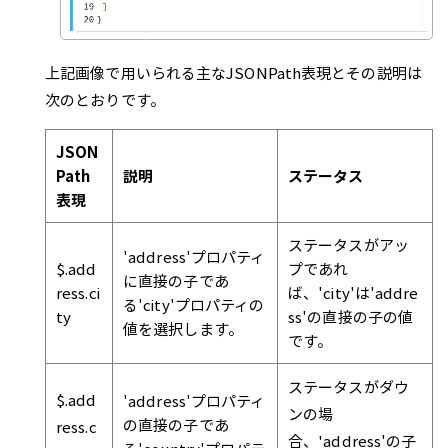
上記画像で用いられる主なJSONPath表現とその説明は
次のとおりです。
JSON
Path
説明
ステータス
表現
ステータスがアッ
'address'プロパティ
$.add
プであれ
に直接の子であ
ress.ci
ば、'city'は'addre
る'city'プロパティの
ty
ss'の直接の子の値
値を選択します。
です。
ステータスがダウ
$.add
'address'プロパティ
ンの場
の直接の子であ
ress.c
合、'address'の子