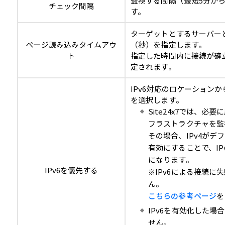
監視する間隔（最短5分か
チェック間隔
す。
ターゲットとするサーバー
ページ読み込みタイムアウ
（秒）を指定します。
ト
指定した時間内に接続が確
定されます。
IPv6対応のロケーション
を選択します。
Site24x7では、必要
フラストラクチャを監
その場合、IPv4が
有効にすることで、I
になります。
IPv6を優先する
※IPv6による接続に
ん。
こちらの参考ページ
を
IPv6を有効化した場
せん。