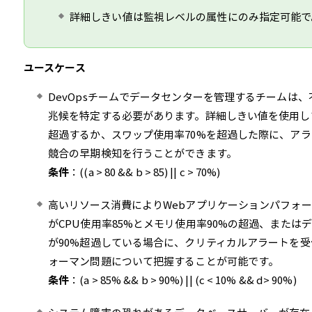
詳細しきい値は監視レベルの属性にのみ指定可能で
ユースケース
DevOpsチームでデータセンターを管理するチームは
兆候を特定する必要があります。詳細しきい値を使用して
超過するか、スワップ使用率70%を超過した際に、ア
競合の早期検知を行うことができます。
条件
：((a > 80 && b > 85) || c > 70%)
高いリソース消費によりWebアプリケーションパフォー
がCPU使用率85%とメモリ使用率90%の超過、または
が90%超過している場合に、クリティカルアラートを
ォーマン問題について把握することが可能です。
条件
：(a > 85% && b > 90%) || (c < 10% && d> 90%)