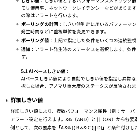
しきい値
：しきい値とするパフォーマンスメトリック値
モリ使用率、ネットワークレイテンシーなどがあります
の際はアラートを行います。
ポーリングの計画
：しきい値判定に用いるパフォーマン
発生時間などに監視単位を変更できます。
ポーリング値
：上記で指定した条件をいくつの連続監視
通知
：アラート発生時のステータスを選択します。条件
す。
5.1 AIベースしきい値
：
AIベースしきい値により自動でしきい値を指定し異常
択した場合、アノマリ重大度のステータスが反映されま
詳細しきい値
詳細しきい値により、複数パフォーマンス属性（例：サーバ
アラート設定を行えます。&&（AND）と ||（OR）から各
例として、次の要素を「A &&(( B && C )|| D)」と条件付