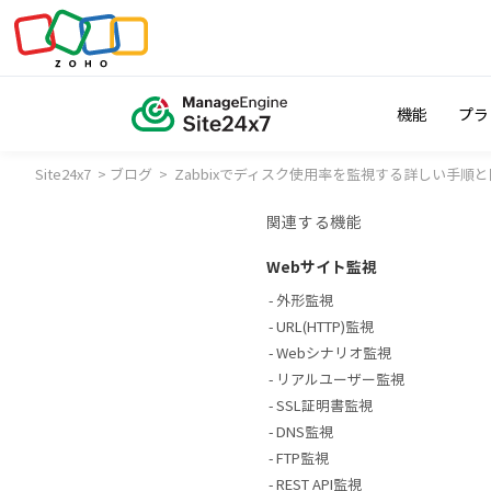
機能
プラ
Site24x7
ブログ
Zabbixでディスク使用率を監視する詳しい手順
>
>
関連する機能
Webサイト監視
外形監視
URL(HTTP)監視
Webシナリオ監視
リアルユーザー監視
SSL証明書監視
DNS監視
FTP監視
REST API監視