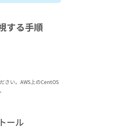
監視する手順
さい。AWS上のCentOS
す。
ストール