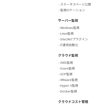
ステータスページ公開
監視ロケーション
サーバー監視
Windows監視
Linux監視
Site24x7プラグイン
IT運用自動化
クラウド監視
AWS監視
Azure監視
GCP監視
VMware監視
Hyper-V監視
Docker監視
クラウドコスト管理