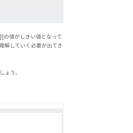
:”C:”}]の値がしきい値となって
を理解していく必要が出てき
てみましょう。